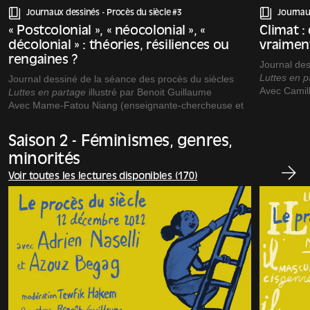
Journaux dessinés -
Procès du siècle #3
Journau
« Postcolonial », « néocolonial », «
Climat :
décolonial » : théories, résiliences ou
vraimen
rengaines ?
Journal des
Luttes en 
Journal dessiné de la séance des procès du siècles
Avec Camill
Luttes en partage
illustré par Benoit Guillaume
(délégué gé
Avec Mame-Fatou Niang (enseignante-chercheuse et
Modération
artiste) et Seumboy Vrainom :€ (artiste et militant)
Avec la par
Modération : Nora Hamadi
Saison 2 - Féminismes, genres,
conservateu
Avec la participation d’Hélia Paukner, conservatrice du
domestiqu
patrimoine, responsable du pôle Art contemporain au
minorités
Mucem.
Voir toutes les lectures disponibles (170)