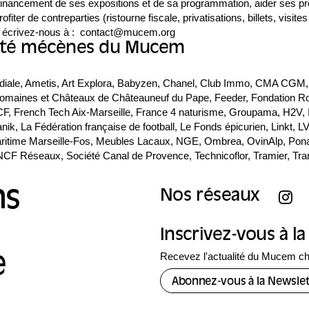
 financement de ses expositions et de sa programmation, aider ses 
ofiter de contreparties (ristourne fiscale, privatisations, billets, visites
 écrivez-nous à : contact@mucem.org
 été mécènes du Mucem
ale, Ametis, Art Explora, Babyzen, Chanel, Club Immo, CMA CGM, D
 Domaines et Châteaux de Châteauneuf du Pape, Feeder, Fondation R
F, French Tech Aix-Marseille, France 4 naturisme, Groupama, H2V, 
anik, La Fédération française de football, Le Fonds épicurien, Linkt, L
ritime Marseille-Fos, Meubles Lacaux, NGE, Ombrea, OvinAlp, Pona
NCF Réseaux, Société Canal de Provence, Technicoflor, Tramier, Tra
ns
Nos réseaux
Inscrivez-vous à l
Recevez l'actualité du Mucem c
e
Abonnez-vous à la Newslet