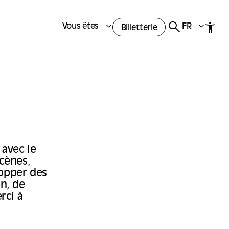
Vous êtes
FR
Billetterie
 avec le
cènes,
lopper des
on, de
rci à