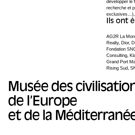
développer le
recherche et pr
exclusives…),
Ils ont
AG2R La Mondi
Realty, Dior,
Fondation SNC
Consulting, Kl
Grand Port Ma
Rising Sud, S
Musée des civilisatio
de l’Europe
et de la Méditerrané