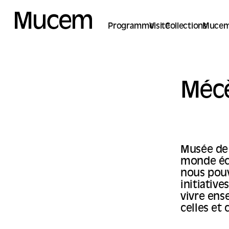
Panneau de gestion des cookies
Programme
Visite
Collections
Mucem
Méc
Musée de 
monde éco
nous pouv
initiativ
vivre ens
celles et