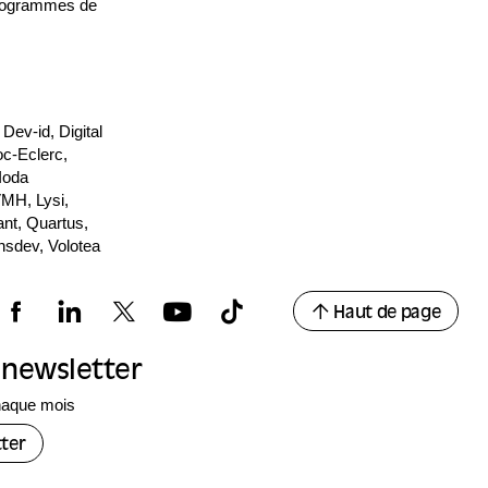
programmes de
ev-id, Digital
oc-Eclerc,
Ioda
VMH, Lysi,
nt, Quartus,
nsdev, Volotea
Haut de page
a newsletter
haque mois
ter