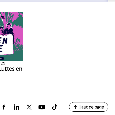
024
 Luttes en
Haut de page