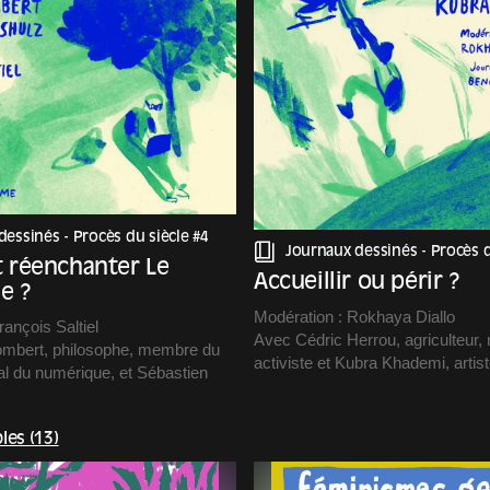
dessinés -
Procès du siècle #4
Journaux dessinés -
Procès d
réenchanter Le
Accueillir ou périr ?
e ?
Modération : Rokhaya Diallo
rançois Saltiel
Avec Cédric Herrou, agriculteur, m
mbert, philosophe, membre du
activiste et Kubra Khademi, artist
al du numérique, et Sébastien
performeuse.
ogue du numérique
Avec la participation de Vincent 
ipation de Charles Riondet,
conservateur en chef du patrimoi
les (13)
jets numériques et open data au
responsable du pôle Arts du spec
Depuis 2015, l’arrivée massive d
 envahi nos vies. Pour le