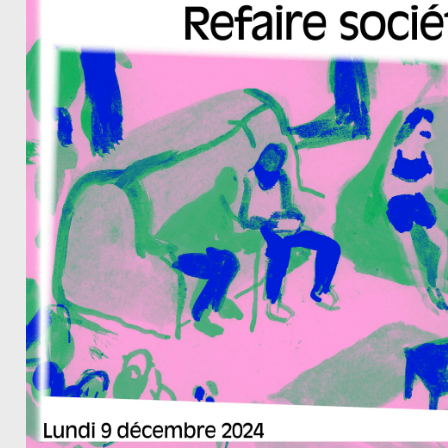
Pour vivre mieux, ensemble.
Carbone et ill
Cette saison 4 parlera d’éducation, de soin, de
numérique, d’économie, d’architecture,
d’agriculture, de circulations, de respect, de
consentement, d’intelligence artificielle, des
arbres et des oiseaux. Nous essaierons même
parfois d’en rire.