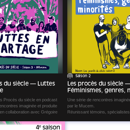
Europe a profondément bouleversé
 le pire.
d’asile de l’Union européenne et 
des écrans, big data,
nombreuses réactions, tant des 
ificielle, objets connectés,
citoyens, allant du rejet et de l’hos
n : alors que les progrès
élans nouveaux de solidarité, sp
s numériques bouleversent
organisés.
 secteurs, ils nous invitent
Alors qu’en Europe le principe d’h
us saisir de ces opportunités.
remis en cause, comment le pens
ques, logiciels libres, viralité
pratiquer à nouveau ? Comment c
ouvements solidaires… les
conditions et les contextes de l’a
nologies savent aussi créer des
istance et de sobriété.
Saison 2
s du siècle — Luttes
Les procès du siècle 
e
Féminismes, genres, m
es Procès du siècle en podcast
Une série de rencontres imaginée
encontres imaginée et produite
par le Mucem.
en collaboration avec Grégoire
Réunissant témoins, spécialistes
conviction, Les Procès du siècle
duit et réalisé par Copie
espace d’échanges citoyens.