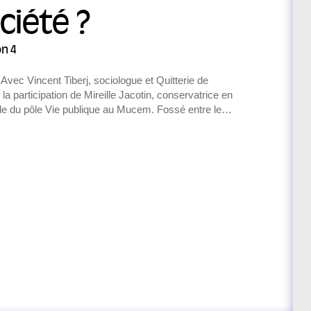
acrée aux
tte deuxième
ciété ?
dominées, et à
résister, de
on 4
vec Vincent Tiberj, sociologue et Quitterie de
 la participation de Mireille Jacotin, conservatrice en
le du pôle Vie publique au Mucem. Fossé entre les
tés sociales, questions sur l’identité, fracture
seraient-elles irrémédiablement divisées...