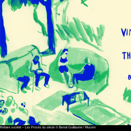
Refaire société – Les Procès du siècle © Benoit Guillaume / Mucem