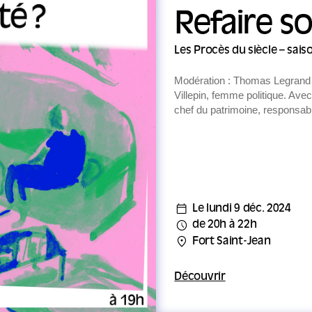
ustré par Benoît Guillaume
Après une première saison cons
questions environnementales, ce
Refaire so
saison est dédiée aux minorités 
leurs manières de s’exprimer, de 
Les Procès du siècle – sais
revendiquer leurs droits.
Modération : Thomas Legrand A
Villepin, femme politique. Avec
chef du patrimoine, responsab
villes et les campagnes, inégali
générationnelle… nos sociétés 
Le lundi 9 déc. 2024
de 20h à 22h
Fort Saint-Jean
Découvrir