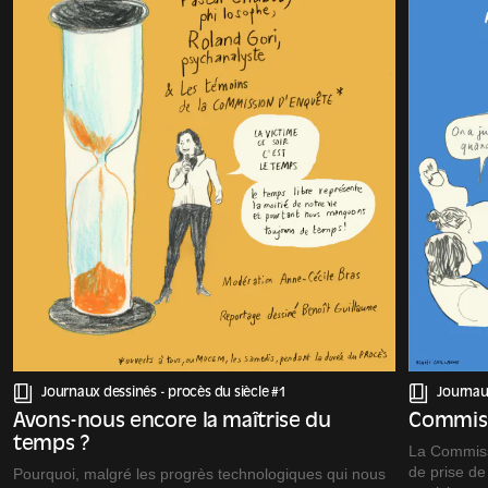
Journaux dessinés -
procès du siècle #1
Journau
Avons-nous encore la maîtrise du
Commiss
temps ?
La Commissi
de prise de
Pourquoi, malgré les progrès technologiques qui nous