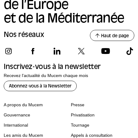
de l’Europe
ses jurés, les citoyens.
et de la Méditerranée
Nos réseaux
Haut de page
Inscrivez-vous à la newsletter
Recevez l'actualité du Mucem chaque mois
Abonnez-vous à la Newsletter
A propos du Mucem
Presse
Gouvernance
Privatisation
International
Tournage
Les amis du Mucem
Appels à consultation