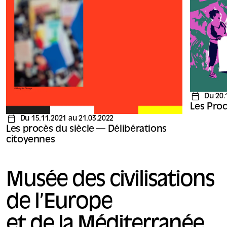
ses jurés, les citoyens.
Du 20.
Les Proc
Du 15.11.2021 au 21.03.2022
Les procès du siècle — Délibérations
citoyennes
Musée des civilisations
de l’Europe
et de la Méditerranée