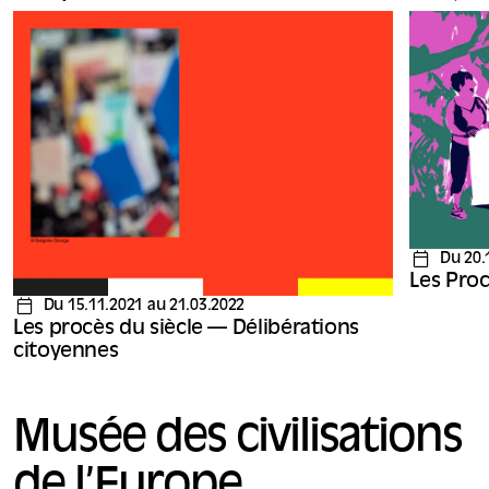
Le Procès du siècle appelle à la barre plaignants,
accusés, témoins et avocats. Il en appelle avant tout à
ses jurés, les citoyens.
Du 20.
Les Proc
Du 15.11.2021 au 21.03.2022
Les procès du siècle — Délibérations
citoyennes
Musée des civilisations
de l’Europe