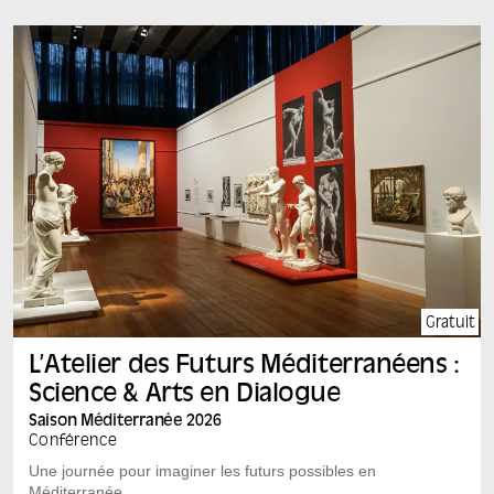
issues des diasporas méditerranéennes de Marseille,
ce chœur vivant donnera à entendre une polyphonie
d’expériences de femmes de Marseille – des mères
dont on entendu habituellement peu la voix. En
Méditerranée, il y a en effet une...
Gratuit
L’Atelier des Futurs Méditerranéens :
Science & Arts en Dialogue
Saison Méditerranée 2026
Conférence
Une journée pour imaginer les futurs possibles en
Méditerranée.