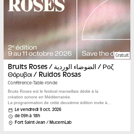
contemporaine plonge les interprètes dans une sorte de
combat à mains nues,...
Gratuit
Bruits Roses / الضوضاء الوردية / Ροζ
Θόρυβοι / Ruidos Rosas
Conférence
-
Table-ronde
Bruits Roses est le festival marseillais dédié à la
création sonore en Méditerranée.
La programmation de cette deuxième édition invite à
repenser les échanges narratifs sur un pied d’égalité et
Le vendredi 9 oct. 2026
à explorer de nouvelles façons de raconter et d’écouter
de 09h à 18h
le monde, en croisant les langues, les points de vue et
Fort Saint-Jean / MucemLab
les expériences des différentes rives de la
Méditerranée, de Tunis à Thessalonique en passant par