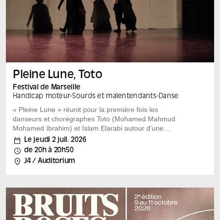
Pleine Lune, Toto
Festival de Marseille
Handicap moteur
-
Sourds et malentendants
-
Danse
« Pleine Lune » réunit pour la première fois les
danseurs et chorégraphes Toto (Mohamed Mahmud
Mohamed Ibrahim) et Islam Elarabi autour d’une
passion commune, le mahraganat.
Le jeudi 2 juil. 2026
Une esthétique chorégraphique et musicale rejetée par
de 20h à 20h50
l’establishment mais au succès populaire foudroyant,
J4 / Auditorium
transcendée sur scène par les danseurs, danseuses et
chorégraphes qui entremêlent leur énergie, leur force
expressive, leurs émotions pour inventer « une langue
d’expression essentielle – organique, libre et belle dans
sa violence brute et sa vérité ». Ici, l’alliance du
mahraganat, des arts martiaux et de la danse