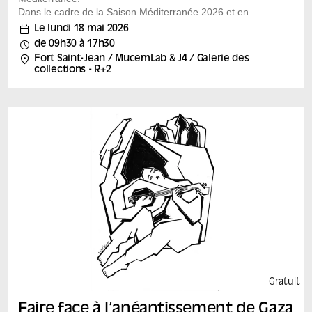
Dans le cadre de la Saison Méditerranée 2026 et en
lien avec l’exposition permanente « Méditerranées :
Le lundi 18 mai 2026
inventions et représentations », le Mucem vous invite à
de 09h30 à 17h30
imaginer les futurs possibles en Méditerranée. Cette
Fort Saint-Jean / MucemLab & J4 / Galerie des
journée s’articule autour de conférences ambulantes
collections - R+2
dans le parcours de l’exposition, d’ateliers participatifs
et de tables rondes ouvertes à tous. Un événement
organisé en partenariat avec l’université d’Aix-Marseille.
Gratuit
Faire face à l’anéantissement de Gaza