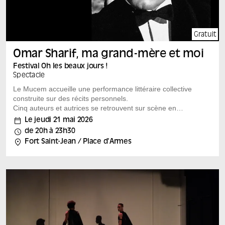
Marseille, Aflam, Consulat général de France à
Jérusalem, Aflam, Orient XXI
Gratuit
Omar Sharif, ma grand-mère et moi
Festival Oh les beaux jours !
Spectacle
Le Mucem accueille une performance littéraire collective
construite sur des récits personnels.
Cinq auteurs et autrices se retrouvent sur scène en
réponse à une invitation simple, celle d’écrire à partir
Le jeudi 21 mai 2026
d’une figure marquante de leur vie, célèbre ou non.
de 20h à 23h30
Fictions, récits autobiographiques ou témoignages : les
Fort Saint-Jean / Place d'Armes
formes se mêlent dans cette lecture-performance par et
avec Marwan Chahine, Amira Ghenim, Maya
Ouabadi, Abdellah Taïa et Nassera Tamer. Dans ce
voyage libre entre les rives de la Méditerranée se
croisent souvenirs, icônes, figures mythiques et héros
du quotidien, donnant vie à une...