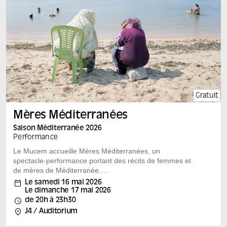
Gratuit
Mères Méditerranées
Saison Méditerranée 2026
Performance
Le Mucem accueille Mères Méditerranées, un
spectacle-performance portant des récits de femmes et
de mères de Méditerranée.
Dans le cadre de la Saison Méditerranée 2026 et en
Le samedi 16 mai 2026
écho à l’exposition « Bonnes Mères », Mohamed El
Le dimanche 17 mai 2026
Khatib revient au Mucem à l’occasion d’un nouveau
de 20h à 23h30
spectacle-performance mêlant film, installation et chœur
J4 / Auditorium
théâtralisé en plein air. Né de la rencontre de mères