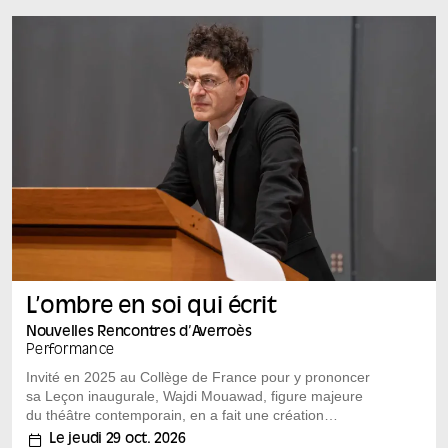
Casablanca et Amman. Un Monde de Sons et le
Thessaloniki Film Festival, la plateforme Sowt, le festival
Amwaj et le Tunisia Podcast Festival unissent ainsi leurs
forces...
L’ombre en soi qui écrit
Nouvelles Rencontres d’Averroès
Performance
Invité en 2025 au Collège de France pour y prononcer
sa Leçon inaugurale, Wajdi Mouawad, figure majeure
du théâtre contemporain, en a fait une création
singulière.
Le jeudi 29 oct. 2026