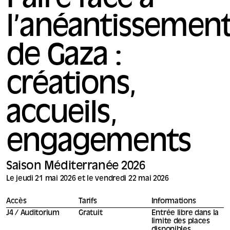
Faire face à
l’anéantissemen
de Gaza :
créations,
accueils,
engagements
Saison Méditerranée 2026
Le jeudi 21 mai 2026 et le vendredi 22 mai 2026
Accès
Tarifs
Informations
J4 / Auditorium
Gratuit
Entrée libre dans la
limite des places
disponibles