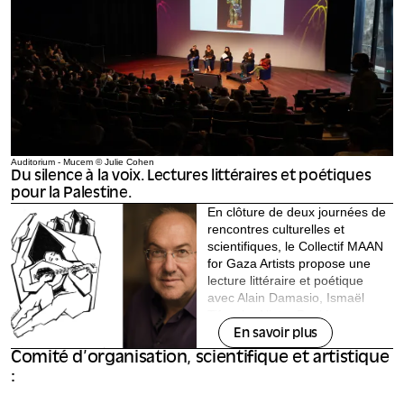
Auditorium - Mucem © Julie Cohen
Du silence à la voix. Lectures littéraires et poétiques
pour la Palestine.
En clôture de deux journées de
rencontres culturelles et
scientifiques, le Collectif MAAN
for Gaza Artists propose une
lecture littéraire et poétique
avec Alain Damasio, Ismaël
Tifouche Nieto, Paul Larue,
Sophie Zed, Doha Al-Kahlout,
En savoir plus
Nour Elassy, et Yousef Alqedra.
Comité d’organisation, scientifique et artistique
: