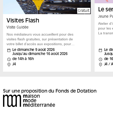
Le se
Gratuit
Jeune Pu
Visites Flash
Atelier d’
Visite Guidée
pour les 
La transm
Nos médiateurs vous accueillent pour des
créateur
visites flash gratuites, sur présentation de
découvert
votre billet d’accès aux expositions, pour
au Mucem
découvrir autrement les expositions du
Le dimanche 9 août 2026
Le d
les enfan
Mucem.
Jusqu'au dimanche 16 août 2026
Jusqu
s’initiant
Rendez-vous à l’heure de la visite dans la
de 14h à 16h
de 1
atelier m
salle d’exposition pour une découverte
J4
J4 / A
urbains e
proposée par l’équipe de médiation : des
de l’ateli
visites flash sont organisées tous les
objet : u
samedis et dimanches, ainsi que tous les
de l’expo
jours (sauf le mardi) pendant les vacances
scolaires de la zone B et certains jours fériés,
Sur une proposition du Fonds de Dotation
aux dates indiquées.
Août — Bonnes Mères : 14h et 14h30 —
Méditerranées : 14h et 14h30 — Mossi
Traoré, la mode aussi : 15h et 15h30 —
Populaire ? : 15h et 15h30