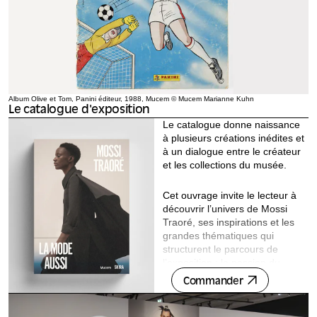
Album Olive et Tom, Panini éditeur, 1988, Mucem © Mucem Marianne Kuhn
Le catalogue d'exposition
Le catalogue donne naissance
à plusieurs créations inédites et
à un dialogue entre le créateur
et les collections du musée.
Cet ouvrage invite le lecteur à
découvrir l’univers de Mossi
Traoré, ses inspirations et les
grandes thématiques qui
structurent le parcours de
l’exposition : la passion du
football comme langage
Commander
collectif, l’Inde et ses savoir-
faire textiles, la transmission
des gestes, l’importance des