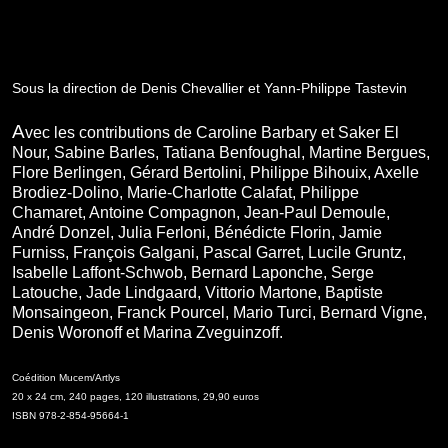
Sous la direction de Denis Chevallier et Yann-Philippe Tastevin
A
vec les contributions de Caroline Barbary et Saker El
Nour, Sabine Barles, Tatiana Benfoughal, Martine Bergues,
Flore Berlingen, Gérard Bertolini, Philippe Bihouix, Axelle
Brodiez-Dolino, Marie-Charlotte Calafat, Philippe
Chamaret, Antoine Compagnon, Jean-Paul Demoule,
André Donzel, Julia Ferloni, Bénédicte Florin, Jamie
Furniss, François Galgani, Pascal Garret, Lucile Gruntz,
Isabelle Laffont-Schwob, Bernard Laponche, Serge
Latouche, Jade Lindgaard, Vittorio Martone, Baptiste
Monsaingeon, Franck Pourcel, Mario Turci, Bernard Vigne,
Denis Woronoff et Marina Zveguinzoff.
Coédition Mucem/Artlys
20 x 24 cm, 240 pages, 120 illustrations, 29,90 euros
ISBN 978-2-854-95664-1