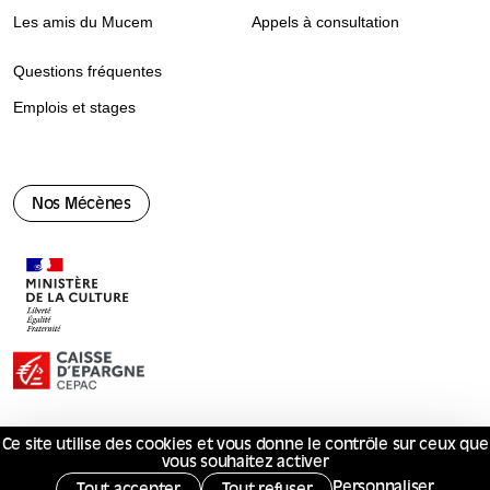
Les amis du Mucem
Appels à consultation
Questions fréquentes
Emplois et stages
Nos Mécènes
Ce site utilise des cookies et vous donne le contrôle sur ceux que
© Mucem 2026
vous souhaitez activer
Mentions légales
Politique de confidentialité
Marchés publics
Services publics +
Personnaliser