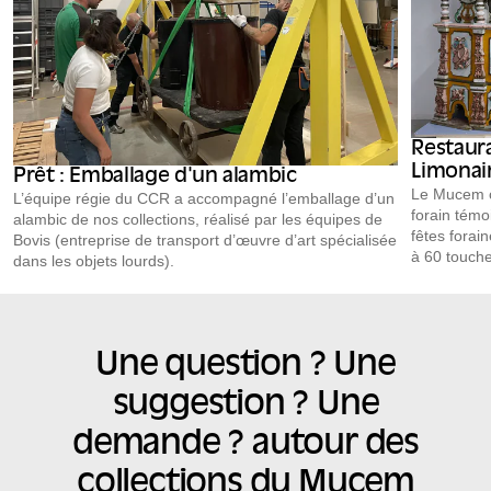
Restaur
Limonai
Prêt : Emballage d'un alambic
Le Mucem c
L’équipe régie du CCR a accompagné l’emballage d’un
forain témo
alambic de nos collections, réalisé par les équipes de
fêtes forai
Bovis (entreprise de transport d’œuvre d’art spécialisée
à 60 touche
dans les objets lourds).
manufactur
d’un prêt à
l’expositio
janvier 2022
Une question ? Une
visitable d
du Mucem à
suggestion ? Une
européenne
proposées g
demande ? autour des
collections du Mucem