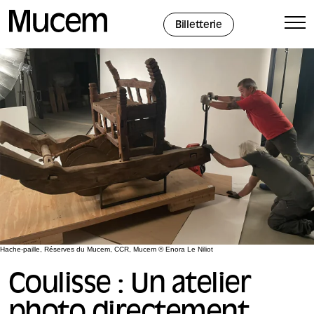
Panneau de gestion des cookies
Billetterie
Hache-paille, Réserves du Mucem, CCR, Mucem © Enora Le Niliot
Coulisse : Un atelier