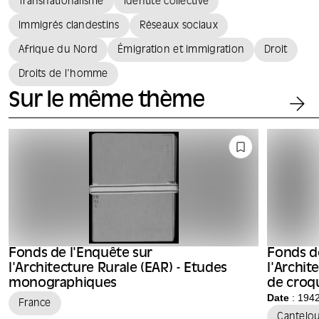
Transnationalisme
Identité collective
Immigrés clandestins
Réseaux sociaux
Afrique du Nord
Émigration et immigration
Droit
Droits de l'homme
Sur le même thème
Fonds de l'Enquête sur
Fonds d
l'Architecture Rurale (EAR) - Etudes
l'Archit
monographiques
de croqu
Raymon
Date
: 194
France
Cantelo