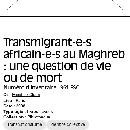
Transmigrant-e-s
africain-e-s au Maghreb
: une question de vie
ou de mort
Numéro d'inventaire : 961 ESC
De
:
Escoffier Claire
Lieu
: Paris
Date
: 2008
Typologie :
Livres, revues
Collection :
Bibliotheque
Transnationalisme
Identité collective