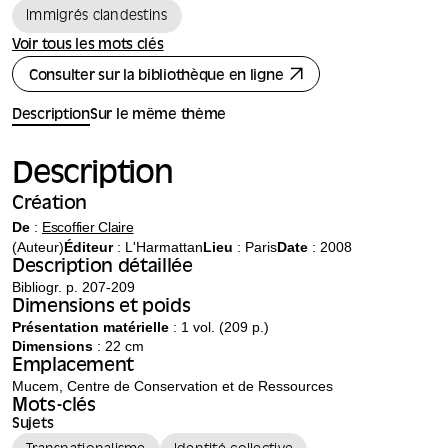
Immigrés clandestins
Voir tous les mots clés
Consulter sur la bibliothèque en ligne
Description
Sur le même thème
Description
Création
De
:
Escoffier Claire
(Auteur)
Éditeur
:
L'Harmattan
Lieu
: Paris
Date
: 2008
Description détaillée
Bibliogr. p. 207-209
Dimensions et poids
Présentation matérielle
: 1 vol. (209 p.)
Dimensions
: 22 cm
Emplacement
Mucem, Centre de Conservation et de Ressources
Mots-clés
Sujets