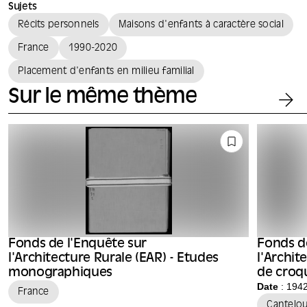
Sujets
Récits personnels
Maisons d'enfants à caractère social
France
1990-2020
Placement d'enfants en milieu familial
Sur le même thème
Fonds de l'Enquête sur
Fonds d
l'Architecture Rurale (EAR) - Etudes
l'Archit
monographiques
de croqu
Raymon
Date
: 194
France
Cantelo