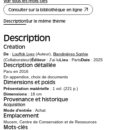
Voir tous les mots clés
Consulter sur la bibliothèque en ligne
Description
Sur le même thème
Description
Création
De
:
Louffok Lyes
(Auteur),
Blandinières Sophie
(Collaborateur)
Éditeur
:
J'ai lu
Lieu
: Paris
Date
: 2025
Description détaillée
Paru en 2016
En appendice, choix de documents
Dimensions et poids
Présentation matérielle
: 1 vol. (221 p.)
Dimensions
: 18 cm
Provenance et historique
Acquisition
Mode d'entrée
: Achat
Emplacement
Mucem, Centre de Conservation et de Ressources
Mots-clés