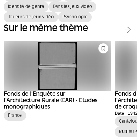
Identité de genre
Dans les jeux vidéo
Joueurs de jeux vidéo
Psychologie
Sur le même thème
Fonds de l'Enquête sur
Fonds d
l'Architecture Rurale (EAR) - Etudes
l'Archit
monographiques
de croqu
Raymon
Date
: 194
France
Cantelo
Ruffieu 