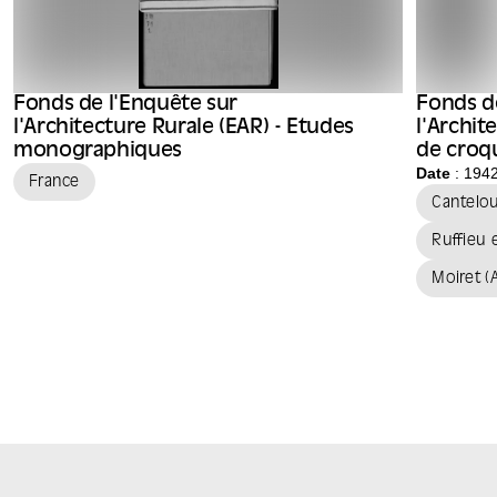
Fonds de l'Enquête sur
Fonds d
l'Architecture Rurale (EAR) - Etudes
l'Archit
monographiques
de croqu
Raymon
Date
: 194
France
Cantelo
Ruffieu 
Moiret (