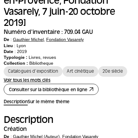
en-Provence, Fondation
Vasarely, 7 juin-20 octobre
2019]
Numéro d'inventaire : 709.04 GAU
De
:
Gauthier Michel
,
Fondation Vasarely
Lieu
: Lyon
Date
: 2019
Typologie :
Livres, revues
Collection :
Bibliotheque
Catalogues d'exposition
Art cinétique
20e siècle
Voir tous les mots clés
Consulter sur la bibliothèque en ligne
Description
Sur le même thème
Description
Création
De
:
Gauthier Michel
(Auteur),
Fondation Vasarely