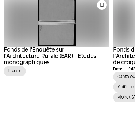
Fonds de l'Enquête sur
Fonds d
l'Architecture Rurale (EAR) - Etudes
l'Archit
monographiques
de croqu
Raymon
Date
: 194
France
Cantelo
Ruffieu 
Moiret (