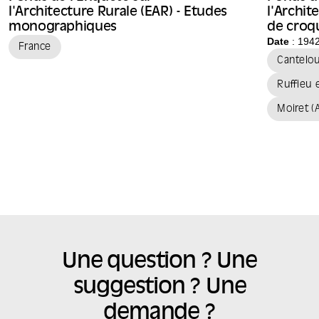
l'Architecture Rurale (EAR) - Etudes
l'Archit
monographiques
de croqu
Raymon
Date
: 194
France
Cantelo
Ruffieu 
Moiret (
Une question ? Une
suggestion ? Une
demande ?