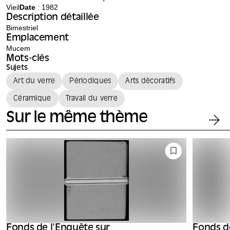
Vieil
Date
: 1982
Description détaillée
Bimestriel
Emplacement
Mucem
Mots-clés
Sujets
Art du verre
Périodiques
Arts décoratifs
Céramique
Travail du verre
Sur le même thème
Fonds de l'Enquête sur
Fonds d