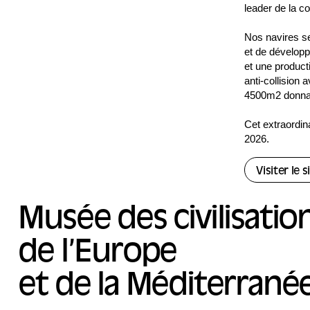
leader de la co
Nos navires se
et de développ
et une produc
anti-collision
4500m2 donnant
Cet extraordin
2026.
Visiter le 
Musée des civilisatio
de l’Europe
et de la Méditerrané