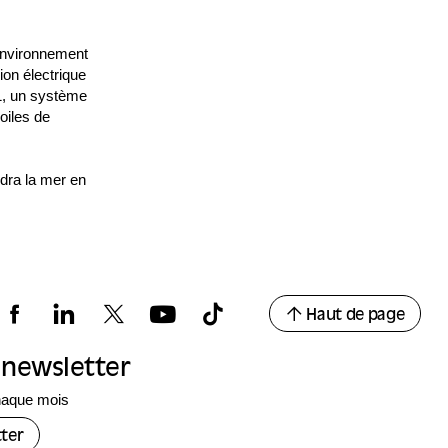
'environnement
on électrique
1, un système
oiles de
ndra la mer en
Haut de page
a newsletter
haque mois
ter