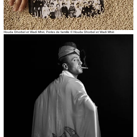
Houda Ghorbel et Wadi Mhiri, Perles de famille © Houda Ghorbel et Wadi Mhiri