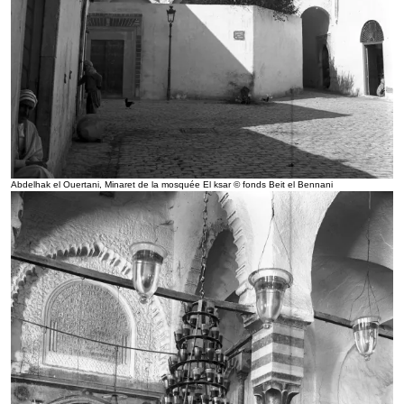
Abdelhak el Ouertani, Minaret de la mosquée El ksar © fonds Beit el Bennani