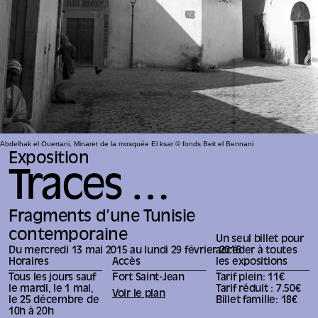
Abdelhak el Ouertani, Minaret de la mosquée El ksar © fonds Beit el Bennani
Exposition
Traces …
Fragments d’une Tunisie
contemporaine
Un seul billet pour
Du mercredi 13 mai 2015 au lundi 29 février 2016
accéder à toutes
Horaires
Accès
les expositions
Tous les jours sauf
Fort Saint-Jean
Tarif plein: 11€
le mardi, le 1 mai,
Tarif réduit : 7.50€
Voir le plan
le 25 décembre de
Billet famille: 18€
10h à 20h