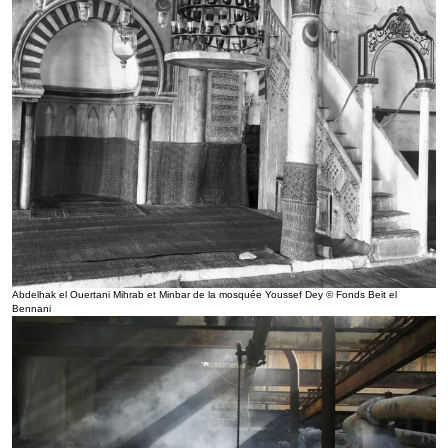
Abdelhak el Ouertani Mihrab et Minbar de la mosquée Youssef Dey © Fonds Beit el
Bennani