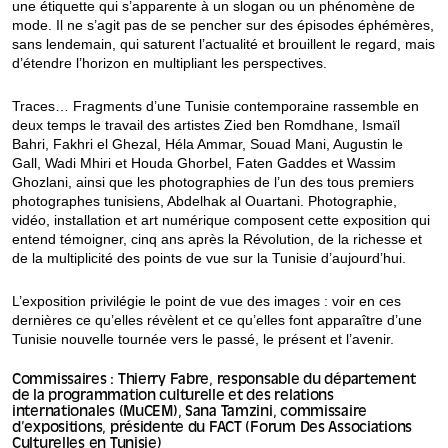
une étiquette qui s’apparente à un slogan ou un phénomène de
mode. Il ne s’agit pas de se pencher sur des épisodes éphémères,
sans lendemain, qui saturent l’actualité et brouillent le regard, mais
d’étendre l’horizon en multipliant les perspectives.
Traces… Fragments d’une Tunisie contemporaine rassemble en
deux temps le travail des artistes Zied ben Romdhane, Ismaïl
Bahri, Fakhri el Ghezal, Héla Ammar, Souad Mani, Augustin le
Gall, Wadi Mhiri et Houda Ghorbel, Faten Gaddes et Wassim
Ghozlani, ainsi que les photographies de l’un des tous premiers
photographes tunisiens, Abdelhak al Ouartani. Photographie,
vidéo, installation et art numérique composent cette exposition qui
entend témoigner, cinq ans après la Révolution, de la richesse et
de la multiplicité des points de vue sur la Tunisie d’aujourd’hui.
L’exposition privilégie le point de vue des images : voir en ces
dernières ce qu’elles révèlent et ce qu’elles font apparaître d’une
Tunisie nouvelle tournée vers le passé, le présent et l’avenir.
Commissaires : Thierry Fabre, responsable du département
de la programmation culturelle et des relations
internationales (MuCEM), Sana Tamzini, commissaire
d’expositions, présidente du FACT (Forum Des Associations
Culturelles en Tunisie)