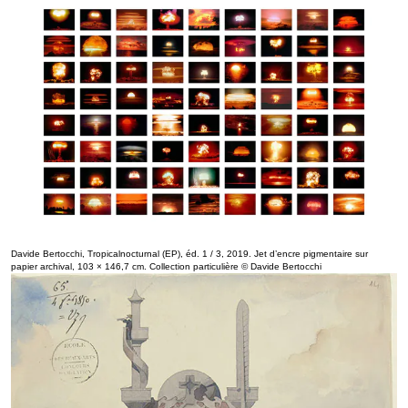
Davide Bertocchi, Tropicalnocturnal (EP), éd. 1 / 3, 2019. Jet d’encre pigmentaire sur
papier archival, 103 × 146,7 cm. Collection particulière © Davide Bertocchi