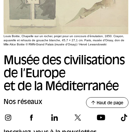
Louis Boitte, Chapelle sur un rocher, projet pour un concours d’émulation, 1850. Crayon,
aquarelle et rehauts de gouache blanche, 45,7 × 27,1 cm. Paris, musée d’Orsay, don de
Mlle Alice Boitte © RMN-Grand Palais (musée d’Orsay) / Hervé Lewandowski
Musée des civilisations
de l’Europe
et de la Méditerranée
Nos réseaux
Haut de page