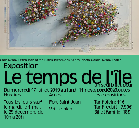
Chris Kenny Fetish Map of the British Isles©Chris Kenny, photo Gabriel Kenny Ryder
Exposition
Le temps de l'île
Un seul billet pour
Du mercredi 17 juillet 2019 au lundi 11 novembre 2019
accéder à toutes
Horaires
Accès
les expositions
Tous les jours sauf
Fort Saint-Jean
Tarif plein: 11€
le mardi, le 1 mai,
Tarif réduit : 7.50€
Voir le plan
le 25 décembre de
Billet famille: 18€
10h à 20h