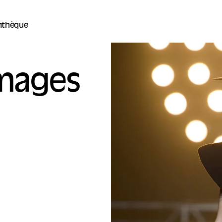
thèque
mages