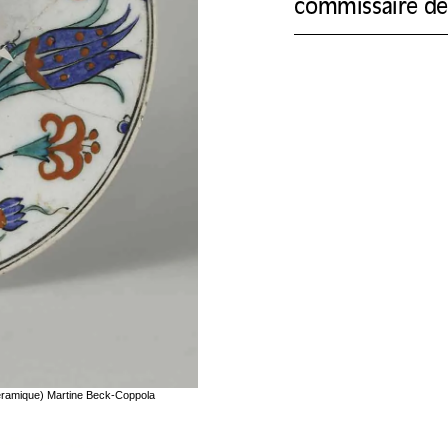
commissaire de 
céramique) Martine Beck-Coppola