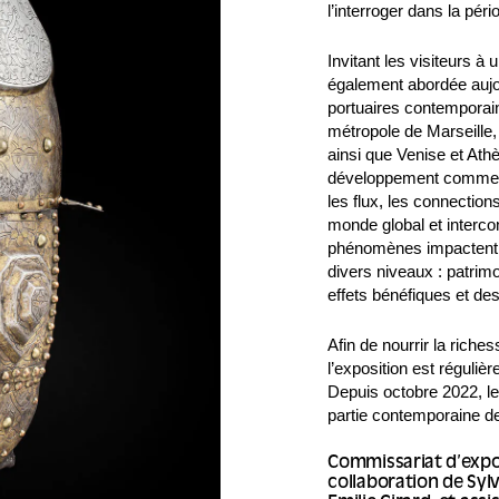
l’interroger dans la pé
Invitant les visiteurs à
également abordée aujour
portuaires contemporain
métropole de Marseille
ainsi que Venise et Athèn
développement comme le 
les flux, les connectio
monde global et interc
phénomènes impactent di
divers niveaux : patrimo
effets bénéfiques et des
Afin de nourrir la rich
l’exposition est réguliè
Depuis octobre 2022, le
partie contemporaine de
Commissariat d’expos
collaboration de Syl