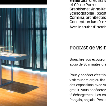
Emilie Girard, et as
et Céline Porro
Graphisme : Anne-Ka
Scénographie : bGcs
Comana, architectes
Conception lumière 
Avec le soutien d’Interxi
Podcast de visit
Branchez vos écouteurs 
audio de 30 minutes grâ
Pour y accéder c’est fa
visit.mucem.org ou flas
des expositions avec vo
gratuit. Vous accéderez 
téléchargement. Les co
français, anglais. Pens