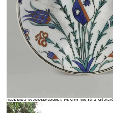
Assiette tulipe armes doge Alvice Mocenigo © RMN-Grand Palais (Sèvres, Cité de la 