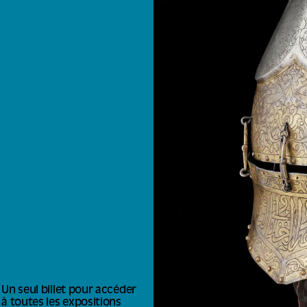
Un seul billet pour accéder
à toutes les expositions