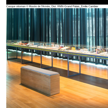
Casque ottoman © Musée de l'Armée, Dist. RMN-Grand Palais_Emilie Cambier