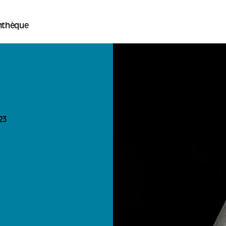
thèque
23