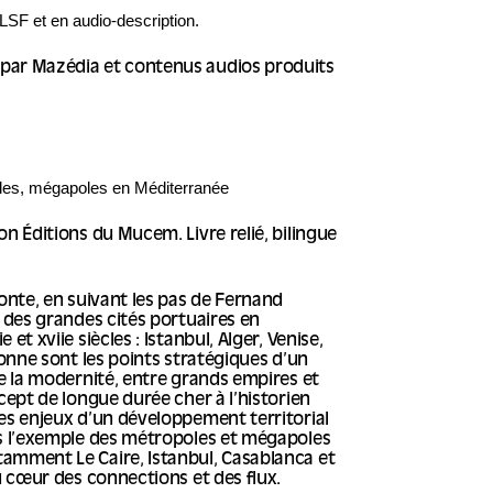
LSF et en audio-description.
ar Mazédia et contenus audios produits
illes, mégapoles en Méditerranée
n Éditions du Mucem. Livre relié, bilingue
conte, en suivant les pas de Fernand
e des grandes cités portuaires en
et xviie siècles : Istanbul, Alger, Venise,
bonne sont les points stratégiques d’un
re la modernité, entre grands empires et
cept de longue durée cher à l’historien
es enjeux d’un développement territorial
rs l’exemple des métropoles et mégapoles
amment Le Caire, Istanbul, Casablanca et
u cœur des connections et des flux.