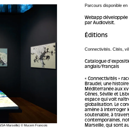
Parcours disponible en 
Webapp développée p
par Audiovisit.
Éditions
Connectivités. Cités, v
Catalogue d’expositio
anglais/français
« Connectivités » ra
Braudel, une histoir
Méditerranée aux xvie 
Gênes, Séville et Lis
espace qui voit naît
globalisation. Le con
amène à interroger l
soutenable, à trave
contemporaines, not
Marseille, qui sont a
 (ENSA-Marseille) © Mucem Francois