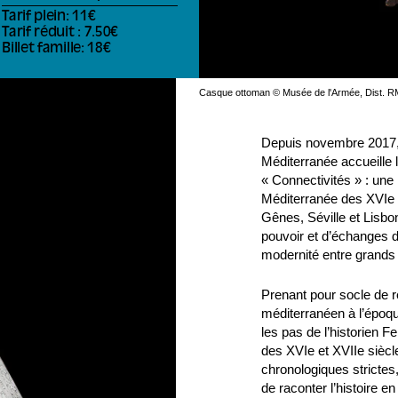
Tarif plein: 11€
Tarif réduit : 7.50€
Billet famille: 18€
Casque ottoman © Musée de l'Armée, Dist. R
Depuis novembre 2017, 
Méditerranée accueille
« Connectivités » : une 
Méditerranée des XVIe e
Gênes, Séville et Lisbo
pouvoir et d’échanges d
modernité entre grands 
Prenant pour socle de r
méditerranéen à l’époque
les pas de l’historien 
des XVIe et XVIIe sièc
chronologiques strictes
de raconter l’histoire en