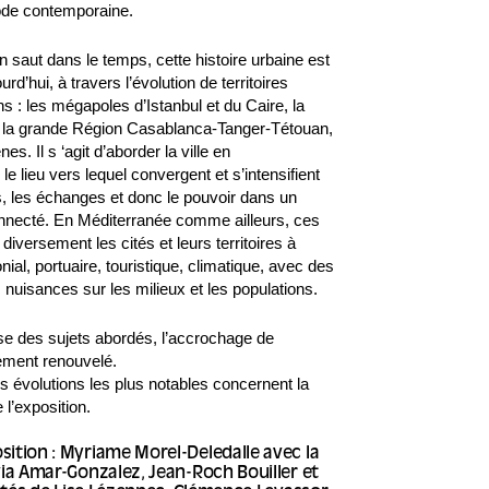
riode contemporaine.
 un saut dans le temps, cette histoire urbaine est
d’hui, à travers l’évolution de territoires
s : les mégapoles d’Istanbul et du Caire, la
, la grande Région Casablanca-Tanger-Tétouan,
es. Il s ‘agit d’aborder la ville en
lieu vers lequel convergent et s’intensifient
ns, les échanges et donc le pouvoir dans un
onnecté. En Méditerranée comme ailleurs, ces
versement les cités et leurs territoires à
nial, portuaire, touristique, climatique, avec des
 nuisances sur les milieux et les populations.
esse des sujets abordés, l’accrochage de
rement renouvelé.
s évolutions les plus notables concernent la
 l’exposition.
ition : Myriame Morel-Deledalle avec la
via Amar-Gonzalez, Jean-Roch Bouiller et