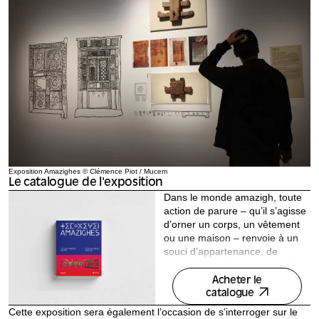
Exposition Amazighes © Clémence Piot / Mucem
Le catalogue de l'exposition
Dans le monde amazigh, toute
action de parure – qu’il s’agisse
d’orner un corps, un vêtement
ou une maison – renvoie à un
souci d’appartenance, de
protection, de lien au cycle du
vivant. Ces gestes ne sont
Acheter le
jamais anodins : ils incarnent
catalogue
une mémoire collective, un filtre
Cette exposition sera également l’occasion de s’interroger sur le