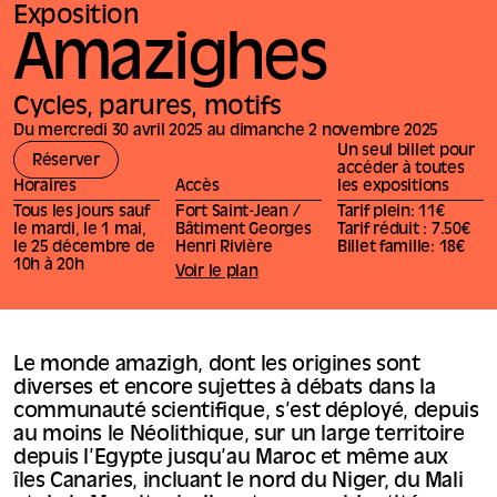
Exposition
Amazighes
Cycles, parures, motifs
Du mercredi 30 avril 2025 au dimanche 2 novembre 2025
Un seul billet pour
Réserver
accéder à toutes
Horaires
Accès
les expositions
Tous les jours sauf
Fort Saint-Jean /
Tarif plein: 11€
le mardi, le 1 mai,
Bâtiment Georges
Tarif réduit : 7.50€
le 25 décembre de
Henri Rivière
Billet famille: 18€
10h à 20h
Voir le plan
Le monde amazigh, dont les origines sont
diverses et encore sujettes à débats dans la
communauté scientifique, s’est déployé, depuis
au moins le Néolithique, sur un large territoire
depuis l’Egypte jusqu’au Maroc et même aux
îles Canaries, incluant le nord du Niger, du Mali