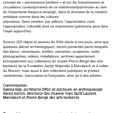
symbolique ou magique qui relie
concept de « permanence berbère » et sur les transmissions et
le corps, le foyer et la
circulations contemporaines de ce matrimoine/patrimoine au sein
communauté.
de l’importante diaspora amazigh, dans le domaine de la création
artistique comme dans les cultures
populaires. Sans omettre, par ailleurs, l’appréciation voire
l’appropriation culturelle dont ce matrimoine/ patrimoine peut faire
l’objet aujourd’hui.
Environ 150 objets et œuvres du XIXe siècle à nos jours, ainsi que
quelques pièces archéologiques, seront présentés parmi lesquels
des bijoux, céramiques, textiles, vanneries, sculptures, outils,
photographies, vidéos, installations, archives appartenant
principalement aux collections du musée Pierre Bergé des arts
berbères de la Fondation Jardin Majorelle à Marrakech et à celles
du Mucem, mais aussi à des collections publiques et privées
canariennes, marocaines et françaises, ainsi qu’à des artistes.
Commissariat :
Salima Naji, architecte DPLG et docteure en anthropologie
Alexis Sornin, directeur des musées Yves Saint Laurent
Marrakech et Pierre Bergé des arts berbères