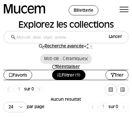
Panneau de gestion des cookies
Billetterie
Explorez les collections
Lancer
Recherche avancée
Mot-clé : Céramique
Réinitialiser
Favoris
Filtrer (1)
Trier
sur 0
Aucun résultat
par page
sur 0