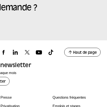
 demande ?
Haut de page
a newsletter
haque mois
ter
Presse
Questions fréquentes
Privatisation
Emplois et stages