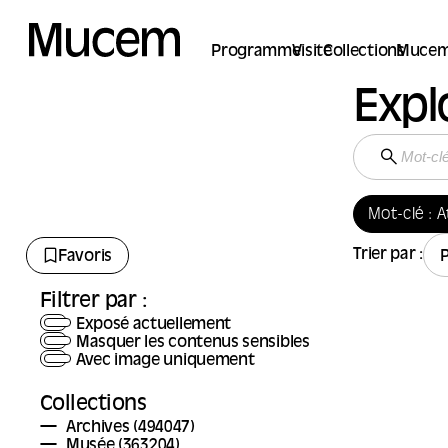
Panneau de gestion des cookies
Programme
Visite
Collections
Mucem
Expl
Mot-clé : A
Trier par :
Favoris
Filtrer par :
Exposé actuellement
Masquer les contenus sensibles
Avec image uniquement
Collections
Archives
(494047)
Musée
(363204)