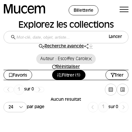
Panneau de gestion des cookies
Billetterie
Explorez les collections
Lancer
Recherche avancée
Auteur : Escoffey Carole
Réinitialiser
Favoris
Filtrer (1)
Trier
sur 0
Aucun résultat
par page
sur 0