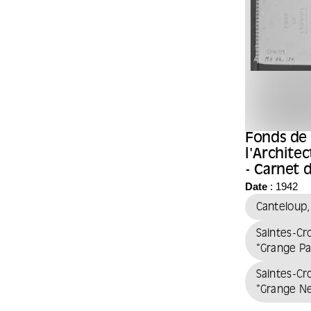
Fonds de 
l'Archite
- Carnet 
l'archite
Date
: 1942
Cantelou
Canteloup
Saintes-Croi
"Grange Pai
Saintes-Cro
"Grange N