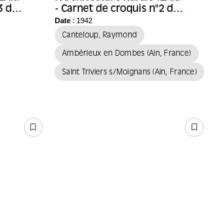
3 de
- Carnet de croquis n°2 de
l'architecte Raymond
Date
: 1942
Canteloup
Canteloup, Raymond
Ambérieux en Dombes (Ain, France)
Saint Triviers s/Moignans (Ain, France)