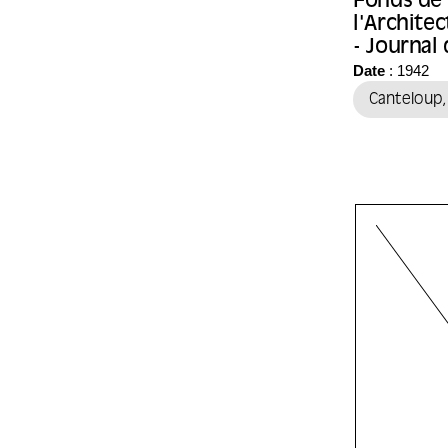
Fonds de 
l'Archite
- Journal
l'archite
Date
: 1942
Cantelou
Canteloup