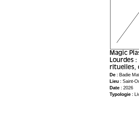
Magic Plas
Lourdes :
rituelles,
manufact
De
: Badie Mat
Lieu
:
Saint-O
Date
: 2026
Typologie
: Li