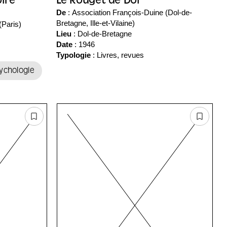
oire
Le Rouget de Dol
De
: Association François-Duine (Dol-de-
Bretagne, Ille-et-Vilaine)
(Paris)
Lieu
:
Dol-de-Bretagne
Date
: 1946
Typologie
: Livres, revues
ychologie