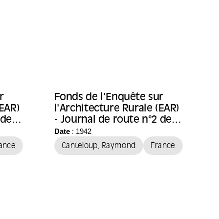
r
Fonds de l'Enquête sur
(EAR)
l'Architecture Rurale (EAR)
 de
- Journal de route n°2 de
l'architecte Raymond
Date
: 1942
Canteloup
ance
Canteloup, Raymond
France