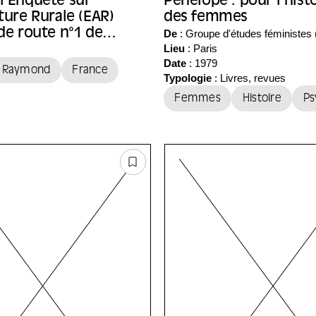
l'Enquête sur
Pénélope : pour l'hist
cture Rurale (EAR)
des femmes
 de route n°1 de
De
: Groupe d'études féministes 
Lieu
:
Paris
cte Raymond
Date
: 1979
p
, Raymond
France
Typologie
: Livres, revues
Femmes
Histoire
Ps