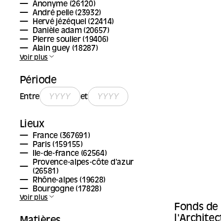
Anonyme
(26120)
André pelle
(23932)
Hervé jézéquel
(22414)
Danièle adam
(20657)
Pierre soulier
(19406)
Alain guey
(18287)
Voir plus
Période
Entre
et
Lieux
France
(367691)
Paris
(159155)
Ile-de-france
(62564)
Provence-alpes-côte d'azur
(26581)
Rhône-alpes
(19628)
Bourgogne
(17828)
Voir plus
Fonds de 
l'Archite