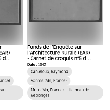
r
Fonds de l'Enquête sur
(EAR)
l'Architecture Rurale (EAR)
6 de
- Carnet de croquis n°5 de
l'architecte Raymond
Date
: 1942
Canteloup
Canteloup, Raymond
rance)
Vonnas (Ain, France)
meau
Mons (Ain, France) -- Hameau de
Replonges