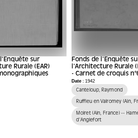
l'Enquête sur
Fonds de l'Enquête su
cture Rurale (EAR)
l'Architecture Rurale 
 monographiques
- Carnet de croquis n°
l'architecte Raymond
Date
: 1942
Canteloup
Canteloup, Raymond
Ruffieu en Valromey (Ain, F
Moiret (Ain, France) -- Ha
d'Anglefort