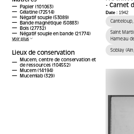
Matières
- Carnet 
Papier
(101063)
l'archite
Date
: 1942
Gélatine
(72514)
Négatif souple
(53089)
Cantelou
Canteloup
Bande magnétique
(50883)
Bois
(27732)
Saint Marti
Négatif souple en bande
(21774)
Hameau de
Voir plus
Soblay (Ain
Lieux de conservation
Mucem, centre de conservation et
de ressources
(104552)
Mucem
(14194)
Mucemlab
(329)