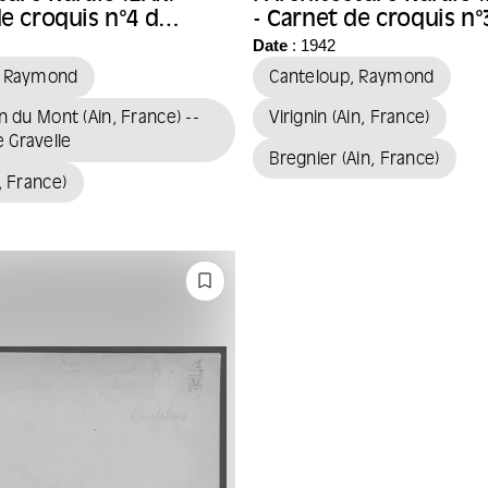
de croquis n°4 de
- Carnet de croquis n°
cte Raymond
l'architecte Raymond
Date
: 1942
p
Canteloup
, Raymond
Canteloup, Raymond
n du Mont (Ain, France) --
Virignin (Ain, France)
 Gravelle
Bregnier (Ain, France)
, France)