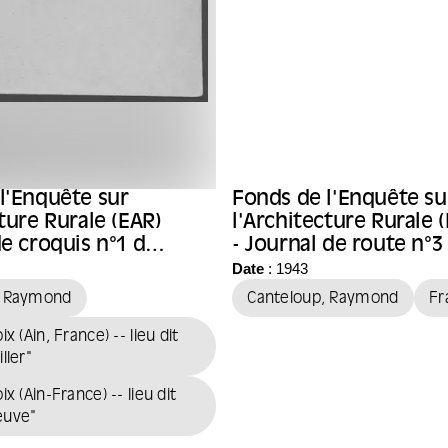
l'Enquête sur
Fonds de l'Enquête su
cture Rurale (EAR)
l'Architecture Rurale 
de croquis n°1 de
- Journal de route n°3
cte Raymond
l'architecte Raymond
Date
: 1943
p
Canteloup
, Raymond
Canteloup, Raymond
Fr
x (Ain, France) -- lieu dit
ller"
ix (Ain-France) -- lieu dit
euve"