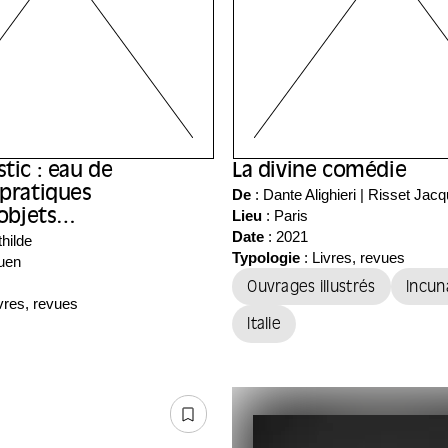
tic : eau de
La divine comédie
 pratiques
De
: Dante Alighieri | Risset Jacq
Lieu
:
Paris
 objets
Date
: 2021
urés
hilde
Typologie
: Livres, revues
uen
Ouvrages illustrés
Incun
vres, revues
Italie