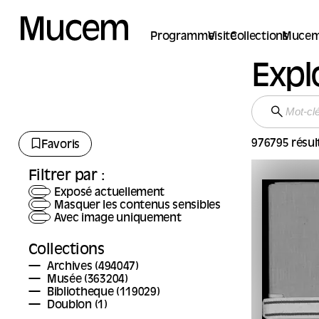
Panneau de gestion des cookies
Programme
Visite
Collections
Mucem
Expl
976795 résul
Favoris
Filtrer par :
Exposé actuellement
Masquer les contenus sensibles
Avec image uniquement
Collections
Archives
(494047)
Musée
(363204)
Bibliotheque
(119029)
Doublon
(1)