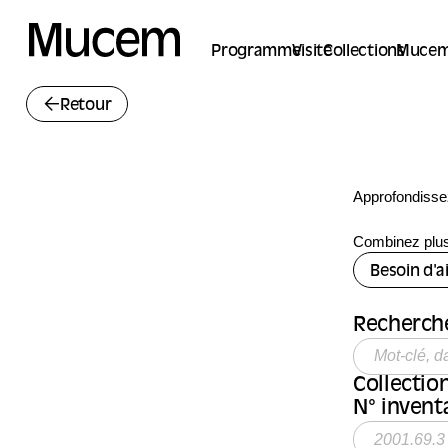
Panneau de gestion des cookies
Programme
Visite
Collections
Mucem
Retour
Approfondisse
Combinez plusi
Besoin d'a
Recherche
Collection
N° inventa