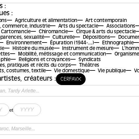
s :
es :
ons
Agriculture et alimentation
Art contemporain
t, commerce, industrie
Arts du spectacle
Associations
Cartomancie
Chiromancie
Cirque & arts du spectacle
parences, sexualité
Culturelle
Dépositions
Documen
Environnement
Épuration (1944-....)
Ethnographie
ie
Histoire du musée
Instrument de mesure
L'hom
ttes
Mobilité, métissage et communication
Organisme
phie
Religions et croyances
Syndicats
s, pratiques et récits du corps
Théâtres
s, costumes, textile
Vie domestique
Vie publique
V
rtistes, créateurs :
CERFAV
et
: