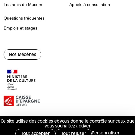
Les amis du Mucem
Appels à consultation
Questions fréquentes
Emplois et stages
Nos Mécènes
Ce site utilise des cookies et vous donne le contrôle sur ceux que
© Mucem 2026
vous souhaitez activer
Mentions légales
Politique de confidentialité
Marchés publics
Services publics +
Personnaliser
Tout accepter
Tout refuser
Gérer les cookies
S'opposer au suivi