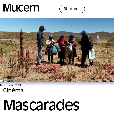
Panneau de gestion des cookies
Billetterie
Mascarades © DR
Cinéma
Mascarades