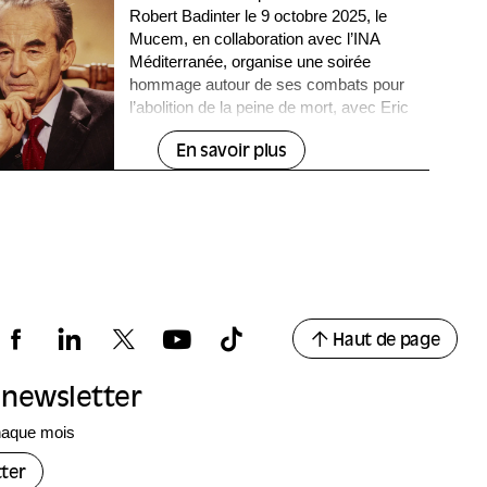
Robert Badinter le 9 octobre 2025, le
Mucem, en collaboration avec l’INA
Méditerranée, organise une soirée
hommage autour de ses combats pour
l’abolition de la peine de mort, avec Eric
Fottorino et la modération de Thomas
Snégaroff.
En savoir plus
Haut de page
a newsletter
haque mois
ter