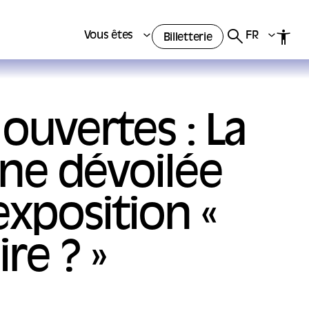
Vous êtes
FR
Billetterie
ouvertes : La
ine dévoilée
exposition «
re ? »