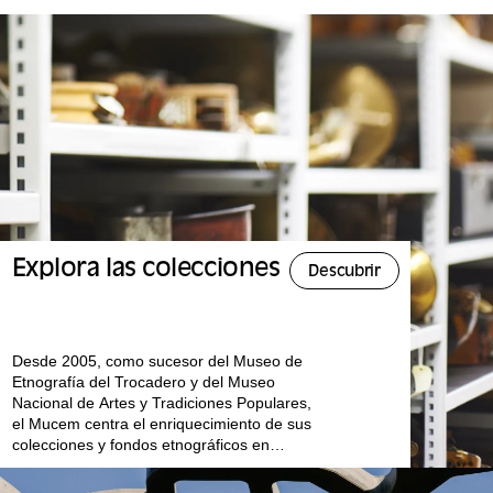
fondos se dividen entre archivos públicos y privados.
hasta el a
¡Aquí te explicamos cómo orientarte!
Explora las colecciones
Descubrir
Desde 2005, como sucesor del Museo de
Etnografía del Trocadero y del Museo
Nacional de Artes y Tradiciones Populares,
el Mucem centra el enriquecimiento de sus
colecciones y fondos etnográficos en
Europa y el Mediterráneo.