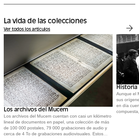
La vida de las colecciones
Ver todos los artículos
Historia
Aunque el 
sus orígene
en día cuen
Los archivos del Mucem
compuesta,
Los archivos del Mucem cuentan con casi un kilómetro
objetos, 35
lineal de documentos en papel, una colección de más
grabados y 
de 100 000 postales, 79 000 grabaciones de audio y
ampliando g
cerca de 4 To de grabaciones audiovisuales. Estos
abierta a t