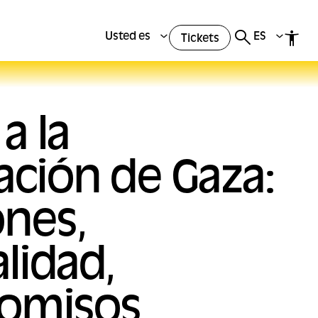
Usted es
ES
Tickets
a la
ación de Gaza:
ones,
lidad,
omisos