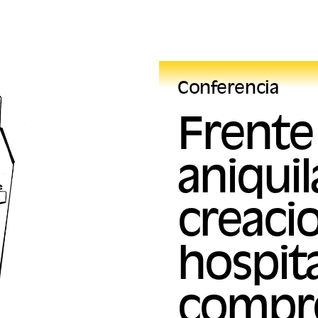
Conferencia
Frente 
aniquil
creaci
hospita
compr