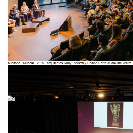
Auditorio - Mucem - 2025 - arquitectos Rudy Ricciotti y Roland Carta © Maxime Verret 