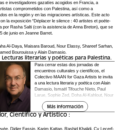
tas e investigadores gazatíes acogidos en Francia, a
 artistas comprometidos con Palestina, así como a
dos en la región y en las migraciones artísticas. Este acto
on la exposición “Déplacer le silence : 40 artistes et poéte-
 por Rasha Salti (con la asistencia de Anna Breton), que se
5 de junio en Jeanne Barret.
a Al-Daya, Maisara Baroud, Nour Elassy, Shareef Sarhan,
amed Bourouissa y Alain Damasio.
. Lecturas literarias y poéticas para Palestina.
Para cerrar estas dos jornadas de
encuentros culturales y científicos, el
Colectivo MAAN for Gaza Artists te invita
a una lectura literaria y poética con Alain
Damasio, Ismaël Tifouche Nieto, Paul
Larue, Sophie Zed, Doha Al-Kahlout, Nour
Elassy y Yousef Alqedra.
Más información
, Científico y Artístico :
ée, Didier Fassin, Karim Kattan, Rashid Khalidi, Cy Lecerf-