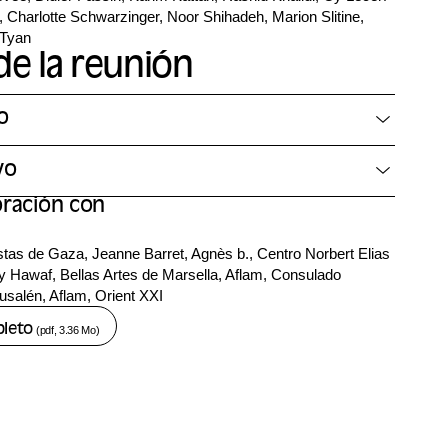
Charlotte Schwarzinger, Noor Shihadeh, Marion Slitine,
-Tyan
e la reunión
o
yo
oración con
tas de Gaza, Jeanne Barret, Agnès b., Centro Norbert Elias
 Hawaf, Bellas Artes de Marsella, Aflam, Consulado
usalén, Aflam, Orient XXI
pleto
(pdf, 3.36 Mo)