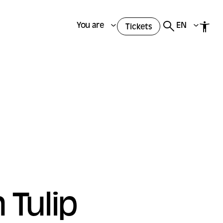
You are
EN
Tickets
 Tulip