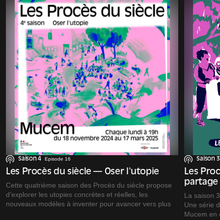
Saison 4
Episode 16
Saison 3
Les Procès du siècle — Oser l'utopie
Les Proc
partage
Cette quatrième saison des Procès du siècle propose
d’explorer les utopies concrètes et réelles, les
La saison 3
nouveaux modèles à inventer pour avancer vers plus
Une série d
de démocratie, plus d’écologie, plus de solidarité.
Mucem en c