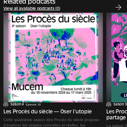
Related podcasts
View all available podcasts (0)
Saison 4
Episode 16
Saison 3
Les Procès du siècle — Oser l'utopie
Les Proc
partage
Cette quatrième saison des Procès du siècle propose
d’explorer les utopies concrètes et réelles, les
La saison 3