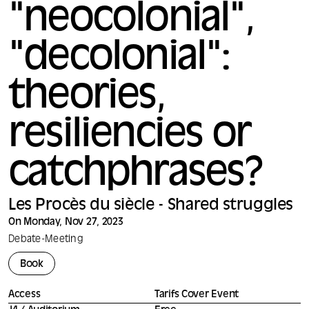
"neocolonial",
"decolonial":
theories,
resiliencies or
catchphrases?
Les Procès du siècle - Shared struggles
On Monday, Nov 27, 2023
Debate
-
Meeting
Book
Access
Tarifs Cover Event