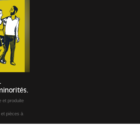
—
inorités.
 et produite
 et pièces à
 ouvrent un
acrée aux
tte deuxième