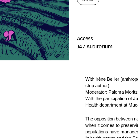
Book
Access
J4 / Auditorium
With Irène Bellier (anthr
strip author)
Moderator: Paloma Moritz
With the participation of J
Health department at Mu
The opposition between nat
when it comes to preservin
populations have managed t