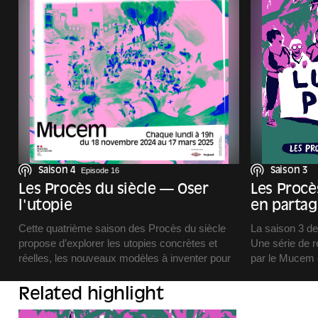
Saison 4
Episode 16
Saison 3
Les Procès du siècle — Oser
Les Procè
l'utopie
en partag
Cette quatrième saison des Procès du siècle
La saison 3 d
propose d’explorer les utopies concrètes et
Une série de r
réelles, les nouveaux modèles à inventer pour
par le Mucem 
avancer vers plus de démocratie, plus
Ingold.
d’écologie, plus de solidarité.
Un podcast pro
Related highlight
Pour vivre mieux, ensemble.
Carbone et ill
Cette saison 4 parlera d’éducation, de soin, de