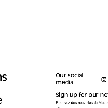
saison est dédiée aux minorités 
leurs manières de s’exprimer, de 
revendiquer leurs droits.
ns
Our social
media
Sign up for our n
e
Recevez des nouvelles du Mucem