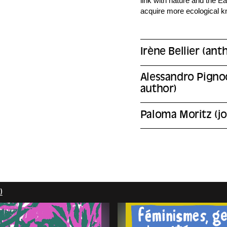
link with nature and the E
acquire more ecological k
Irène Bellier (ant
Alessandro Pignoc
author)
Paloma Moritz (jou
)