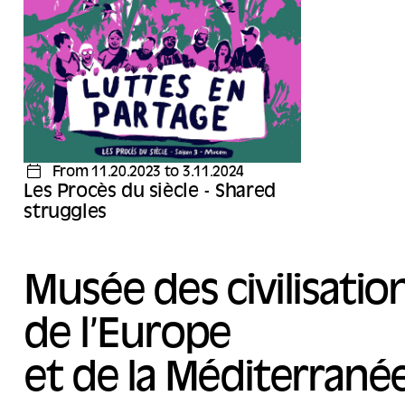
numérique, d’économie, d’architecture,
d’agriculture, de circulations, de respect, de
consentement, d’intelligence artificielle, des
arbres et des oiseaux. Nous essaierons même
parfois d’en rire.
From 11.20.2023 to 3.11.2024
Les Procès du siècle - Shared
struggles
Musée des civilisatio
de l’Europe
et de la Méditerrané