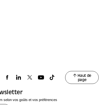
dominées, et à
résister, de
Haut de
page
ewsletter
 selon vos goûts et vos préférences