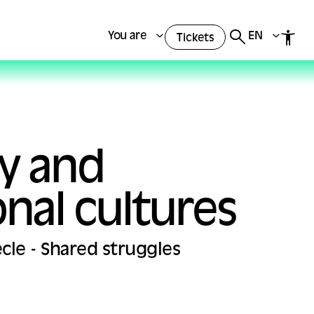
You are
EN
Tickets
y and
onal cultures
ècle - Shared struggles