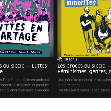
Saison 2
s du siècle — Luttes
Les procès du siècle 
e
Féminismes, genres, m
es Procès du siècle en podcast
Une série de rencontres imaginée
encontres imaginée et produite
par le Mucem.
en collaboration avec Grégoire
Réunissant témoins, spécialistes
conviction, Les Procès du siècle
duit et réalisé par Copie
espace d’échanges citoyens.
ustré par Benoît Guillaume
Après une première saison cons
questions environnementales, ce