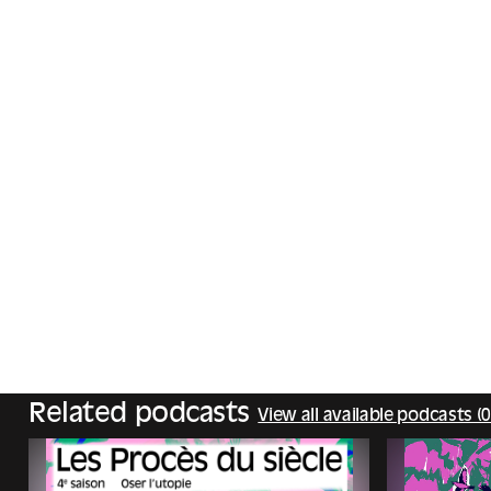
Related podcasts
View all available podcasts (0