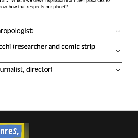
arth… What if we drew inspiration from their practices to
now-how that respects our planet?
hropologist)
chi (researcher and comic strip
rnalist, director)