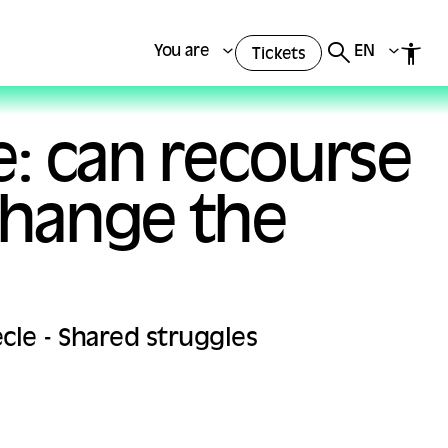
You are
EN
Tickets
e: can recourse
 change the
ècle - Shared struggles