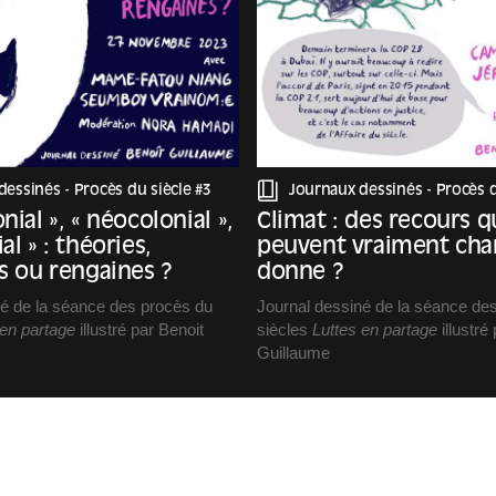
dessinés -
Procès du siècle #3
Journaux dessinés -
Procès d
nial », « néocolonial »,
Climat : des recours q
al » : théories,
peuvent vraiment cha
es ou rengaines ?
donne ?
né de la séance des procès du
Journal dessiné de la séance de
 en partage
illustré par Benoit
siècles
Luttes en partage
illustré
Guillaume
tou Niang (enseignante-
Avec Camille Étienne (activiste) 
 artiste) et Seumboy Vrainom :€
Suissa (délégué général de Notre
ant)
Tous)
Nora Hamadi
Modération : Paloma Moritz
ipation d’Hélia Paukner,
Avec la participation d’Enguerran
du patrimoine, responsable du
conservateur du patrimoine, res