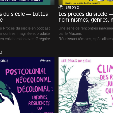
Saison 2
s du siècle — Luttes
Les procès du siècle 
e
Féminismes, genres, m
es Procès du siècle en podcast
Une série de rencontres imaginée
encontres imaginée et produite
par le Mucem.
en collaboration avec Grégoire
Réunissant témoins, spécialistes
conviction, Les Procès du siècle
duit et réalisé par Copie
espace d’échanges citoyens.
)
ustré par Benoît Guillaume
Après une première saison cons
questions environnementales, ce
saison est dédiée aux minorités 
leurs manières de s’exprimer, de 
revendiquer leurs droits.