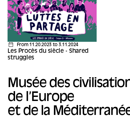
Wildproject, Éditions Rue de l’échiquier.
pôle Art cont
Dans le cadre de la saison 2023-2024 d’Opera
Mundi : « De l’eau. De la terre aux océans » et
de la saison 3 des Procès du siècle au
Mucem : « Luttes en partage ».
From 11.20.2023 to 3.11.2024
Les Procès du siècle - Shared
struggles
Musée des civilisatio
de l’Europe
et de la Méditerrané