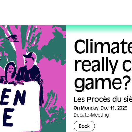
Climat
really
game?
Les Procès du si
On Monday, Dec 11, 2023
Debate
-
Meeting
Book