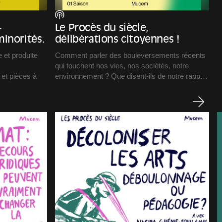
—
Le Procès du siècle,
inorités.
délibérations citoyennes !
 et produite
Comment parler des bouleversements récents
qui touchent nos vies, nos sociétés, notre
 et pièces à
environnement ? Que disent-ils de notre rapport
 ouvrent un
au temps et à l’espace ? Comment nous
situons-nous aujourd’hui au cœur du monde et
acrée aux
du vivant ? Quelles mutations, quelles
tte deuxième
révolutions sont à espérer ou à craindre ?
dominées, et à
Le Procès du siècle appelle à la barre
résister, de
plaignants, accusés, témoins et avocats. Il en
appelle avant tout à ses jurés, les citoyens.