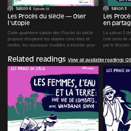
Saison 4
Episode 16
Saison 3
Les Procès du siècle — Oser
Les Procè
l'utopie
en partag
Cette quatrième saison des Procès du siècle
La saison 3 d
propose d’explorer les utopies concrètes et
Une série de r
réelles, les nouveaux modèles à inventer pour
par le Mucem 
avancer vers plus de démocratie, plus
Ingold.
d’écologie, plus de solidarité.
Un podcast pro
Related readings
View all available readings (26
Pour vivre mieux, ensemble.
Carbone et ill
Cette saison 4 parlera d’éducation, de soin, de
numérique, d’économie, d’architecture,
d’agriculture, de circulations, de respect, de
consentement, d’intelligence artificielle, des
arbres et des oiseaux. Nous essaierons même
parfois d’en rire.