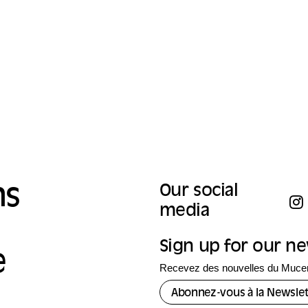
emporain au Mucem.
pôle Vie domestique au Mucem.
ns
Our social
media
Sign up for our n
e
Recevez des nouvelles du Mucem
Abonnez-vous à la Newslet