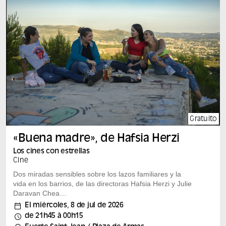
Gratuito
«Buena madre», de Hafsia Herzi
Los cines con estrellas
Cine
Dos miradas sensibles sobre los lazos familiares y la
vida en los barrios, de las directoras Hafsia Herzi y Julie
Daravan Chea
«Bonne mère», de Hafsia Herzi, 2021, 1 h 39 min Nora,
El miércoles, 8 de jul de 2026
de unos cincuenta años, que se gana la vida como
de 21h45 à 00h15
limpiadora, cuida de su pequeña familia en un complejo