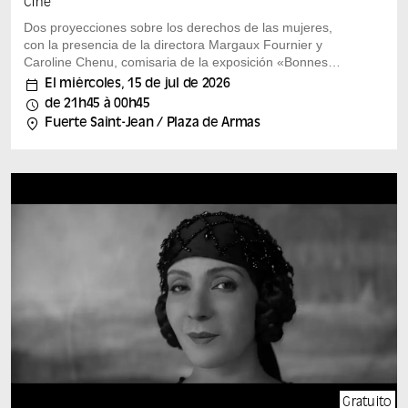
Cine
Dos proyecciones sobre los derechos de las mujeres,
con la presencia de la directora Margaux Fournier y
Caroline Chenu, comisaria de la exposición «Bonnes
mères»
El miércoles, 15 de jul de 2026
«Annie Colère», de Blandine Lenoir, 2022, 2 h Febrero
de 21h45 à 00h45
de 1974. Al quedarse embarazada sin querer, Annie,
Fuerte Saint-Jean / Plaza de Armas
una trabajadora y madre de dos hijos, conoce el MLAC
—Movimiento por la Libertad del Aborto y la
Anticoncepción—, que practica abortos ilegales a la
vista de todos. Acogida por este movimiento único,
basado en la ayuda concreta a las mujeres y en
compartir conocimientos, encontrará un nuevo sentido
a su vida en la lucha por la aprobación de la ley del
aborto.
Información práctica Hay un bar y un servicio de comida
ligera en el local. Hay sillas y gradas disponibles.
Puedes traer cojines para estar más cómodo. A partir
de las 20:00 h, solo se puede acceder por la pasarela
Saint-Laurent (por el lado de Panier).
Gratuito