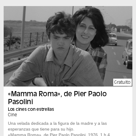
mujeres que huyen y un camino hacia lo esencial.
Información práctica Hay un bar y un servicio de comida
ligera en el local. Hay sillas y gradas disponibles.
Puedes traer cojines para estar más cómodo. A partir
de las 20:00 h, solo se puede acceder por la pasarela
Saint-Laurent (por el lado de Panier).
Gratuito
«Mamma Roma», de Pier Paolo
Pasolini
Los cines con estrellas
Cine
Una velada dedicada a la figura de la madre y a las
esperanzas que tiene para su hijo.
«Mamma Roma», de Pier Paolo Pasolini, 1976, 1 h 47