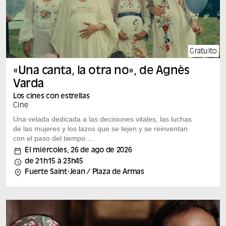
Gratuito
«Una canta, la otra no», de Agnès
Varda
Los cines con estrellas
Cine
Una velada dedicada a las decisiones vitales, las luchas
de las mujeres y los lazos que se tejen y se reinventan
con el paso del tiempo.
Con la presencia de Caroline Chenu, cocomisaria de la
El miércoles, 26 de ago de 2026
exposición «Bonnes mères» «Una canta, la otra no», de
de 21h15 à 23h45
Agnès Varda, 1977, 2 h Dos chicas viven en París en
Fuerte Saint-Jean / Plaza de Armas
1962. Pauline (17 años), que estudia, sueña con dejar a
su familia para hacerse cantante. Suzanne (22 años)
cuida de sus dos hijos y afronta la tragedia del suicidio
de su padre. La vida las separa; cada una libra su
propia batalla como mujer. Pauline se convierte en
cantante de un grupo activista e itinerante tras haber