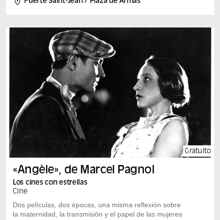
Fuerte Saint-Jean / Plaza de Armas
de viviendas sociales de los barrios del norte de
Marsella. Tras un largo periodo de desempleo, una
noche en la que no tenía la cabeza en su sitio, su hijo
mayor, Ellyes, se metió en un lío al atracar una
gasolinera… Con la presencia de Caroline Chenu,
cocomisaria de la exposición «Bonnes mères».
Información práctica Hay un bar y un servicio de comida
ligera en el local. Hay sillas y gradas disponibles.
Puedes traer cojines para estar más cómodo. A partir
de las 20:00 h, solo se puede acceder por la pasarela
Saint-Laurent (por el lado de Panier).
Gratuito
«Angèle», de Marcel Pagnol
Los cines con estrellas
Cine
Dos películas, dos épocas, una misma reflexión sobre
la maternidad, la transmisión y el papel de las mujeres