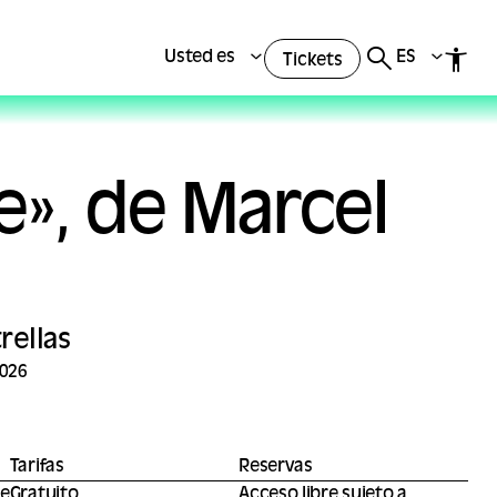
Usted es
ES
Tickets
e», de Marcel
rellas
2026
Tarifas
Reservas
de
Gratuito
Acceso libre sujeto a