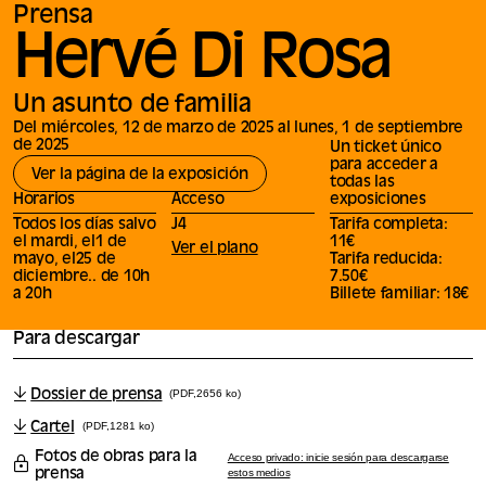
Prensa
Hervé Di Rosa
Un asunto de familia
Del miércoles, 12 de marzo de 2025 al lunes, 1 de septiembre
de 2025
Un ticket único
para acceder a
Ver la página de la exposición
todas las
Horarios
Acceso
exposiciones
Todos los días salvo
J4
Tarifa completa:
el mardi, el1 de
11€
Ver el plano
mayo, el25 de
Tarifa reducida:
diciembre.. de 10h
7.50€
a 20h
Billete familiar: 18€
Para descargar
Dossier de prensa
(PDF,2656 ko)
Cartel
(PDF,1281 ko)
Fotos de obras para la
Acceso privado: inicie sesión para descargarse
prensa
estos medios