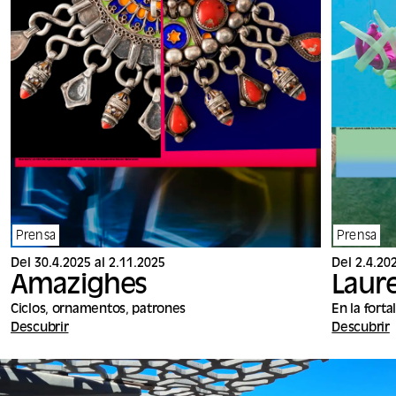
Prensa
Prensa
Del 30.4.2025 al 2.11.2025
Del 2.4.20
Amazighes
Laur
Ciclos, ornamentos, patrones
En la forta
Descubrir
Descubrir