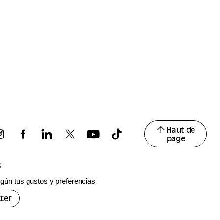
Haut de
page
s
gún tus gustos y preferencias
ter