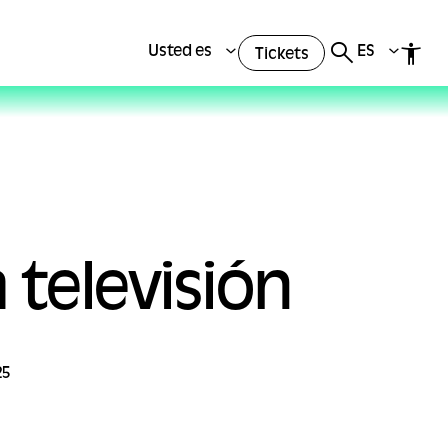
Usted es
ES
Tickets
a televisión
25