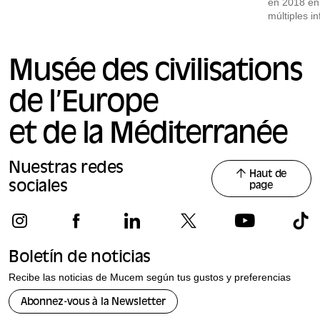
en 2018 en
múltiples i
fabricando 
2022 una c
Musée des civilisations
de l’Europe
et de la Méditerranée
Nuestras redes
Haut de
sociales
page
Boletín de noticias
Recibe las noticias de Mucem según tus gustos y preferencias
Abonnez-vous à la Newsletter