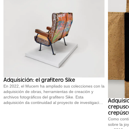
Adquisición: el grafitero Sike
En 2022, el Mucem ha ampliado sus colecciones con la
adquisición de obras, herramientas de creación y
archivos fotográficos del grafitero Sike. Esta
Adquisic
adquisición da continuidad al proyecto de investigación
crepusco
y recopilación «Graff & Hip-Hop», que lleva en marcha
crepúsc
desde finales de los años 90 el Museo Nacional de
Artes y Tradiciones Populares, del que el Mucem es el
Como contin
sucesor.
sobre la jo