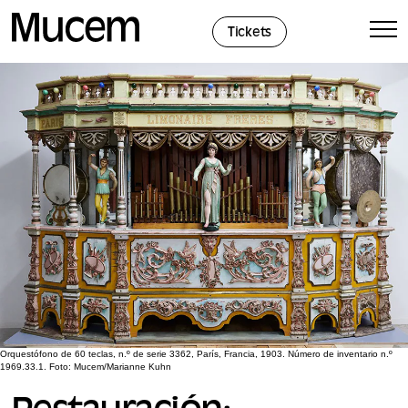
Panel de gestión de cookies
Tickets
Orquestófono de 60 teclas, n.º de serie 3362, París, Francia, 1903. Número de inventario n.º
1969.33.1. Foto: Mucem/Marianne Kuhn