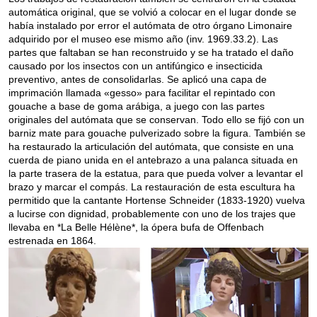
automática original, que se volvió a colocar en el lugar donde se
había instalado por error el autómata de otro órgano Limonaire
adquirido por el museo ese mismo año (inv. 1969.33.2). Las
partes que faltaban se han reconstruido y se ha tratado el daño
causado por los insectos con un antifúngico e insecticida
preventivo, antes de consolidarlas. Se aplicó una capa de
imprimación llamada «gesso» para facilitar el repintado con
gouache a base de goma arábiga, a juego con las partes
originales del autómata que se conservan. Todo ello se fijó con un
barniz mate para gouache pulverizado sobre la figura. También se
ha restaurado la articulación del autómata, que consiste en una
cuerda de piano unida en el antebrazo a una palanca situada en
la parte trasera de la estatua, para que pueda volver a levantar el
brazo y marcar el compás. La restauración de esta escultura ha
permitido que la cantante Hortense Schneider (1833-1920) vuelva
a lucirse con dignidad, probablemente con uno de los trajes que
llevaba en *La Belle Hélène*, la ópera bufa de Offenbach
estrenada en 1864.