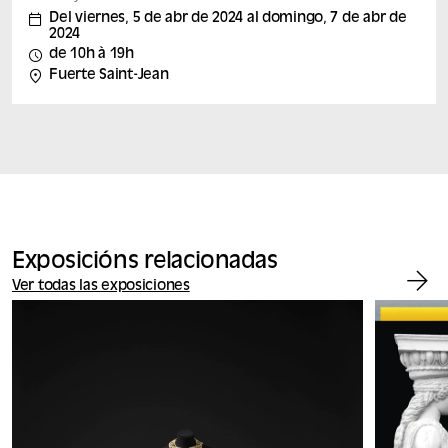
al domingo 7 de abril de 2024, el Mucem unirá fuerzas
Del viernes, 5 de abr de 2024 al domingo, 7 de abr de
con la Fundación Tara Ocean para celebrar un fin de
2024
semana de conferencias, proyecciones, talleres
de 10h à 19h
inmersivos y actuaciones artísticas que nos ayudarán a
Fuerte Saint-Jean
todos a construir “Un Gran Museo Azul”. La Fundación
Oceánica Tara desarrolla conocimientos científicos de
alto nivel...
Exposicións relacionadas
Ver todas las exposiciones