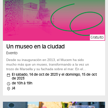
Gratuito
Un museo en la ciudad
Evento
Desde su inauguración en 2013, el Mucem ha sido
mucho más que un museo, transformando a la vez un
trozo de Marsella y su fachada sobre el mar. En el
marco de las Journées nationales de l’architecture, el
El sábado, 14 de oct de 2023 y el domingo, 15 de oct
Mucem celebra su 10º aniversario dando protagonismo
de 2023
a la arquitectura en el corazón mismo de su edificio. Un
de 10h à 19h
fin de semana de encuentros, conferencias, lecturas,
J4
visitas, actuaciones y talleres en los que arquitectos,
artistas, sociólogos, paisajistas e investigadores
compartirán con los...