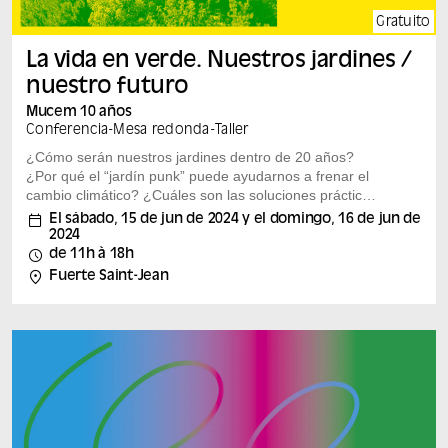
Gratuito
La vida en verde. Nuestros jardines /
nuestro futuro
Mucem 10 años
Conferencia
-
Mesa redonda
-
Taller
¿Cómo serán nuestros jardines dentro de 20 años?
¿Por qué el “jardín punk” puede ayudarnos a frenar el
cambio climático? ¿Cuáles son las soluciones prácticas
para frenar la sequía aquí y ahora? El fin de semana
El sábado, 15 de jun de 2024 y el domingo, 16 de jun de
del 15 y 16 de junio, con motivo de su 10º aniversario,
2024
el Mucem organiza una gran oportunidad para que los
de 11h à 18h
amantes de las plantas compartan e intercambien ideas
Fuerte Saint-Jean
sobre cuestiones medioambientales y la protección de
los organismos vivos. Durante los dos próximos días, el
Jardín de la...