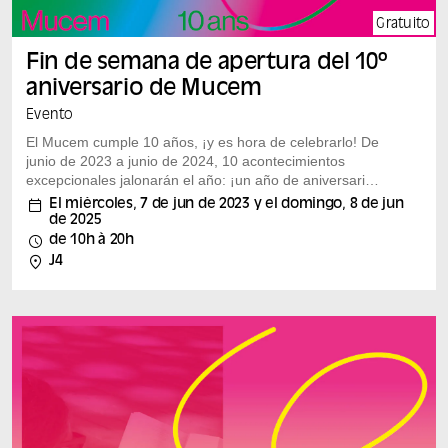
Gratuito
Fin de semana de apertura del 10º
aniversario de Mucem
Evento
El Mucem cumple 10 años, ¡y es hora de celebrarlo! De
junio de 2023 a junio de 2024, 10 acontecimientos
excepcionales jalonarán el año: ¡un año de aniversario
al que todos estáis invitados! Los festejos comienzan
El miércoles, 7 de jun de 2023 y el domingo, 8 de jun
con el fin de semana de la gran inauguración, los días 3
de 2025
y 4 de junio: Durante dos días, los artistas se mezclarán
de 10h à 20h
con el público en un sinfín de sorpresas y encuentros
J4
inesperados, tanto en las salas de exposición como en
los pasillos del museo y en los jardines del Fuerte...