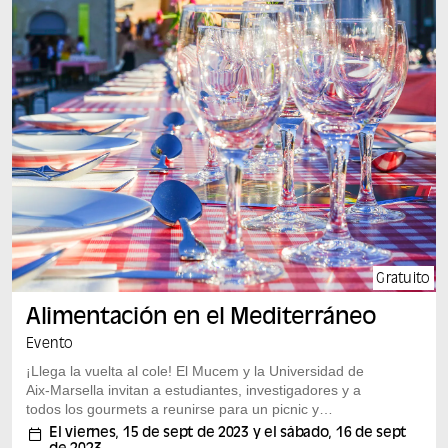
Gratuito
Alimentación en el Mediterráneo
Evento
¡Llega la vuelta al cole! El Mucem y la Universidad de
Aix-Marsella invitan a estudiantes, investigadores y a
todos los gourmets a reunirse para un picnic y
degustaciones en el marco del festival Jeu de l’Oie, en
El viernes, 15 de sept de 2023 y el sábado, 16 de sept
colaboración con Les Grandes Tables y La Criée.