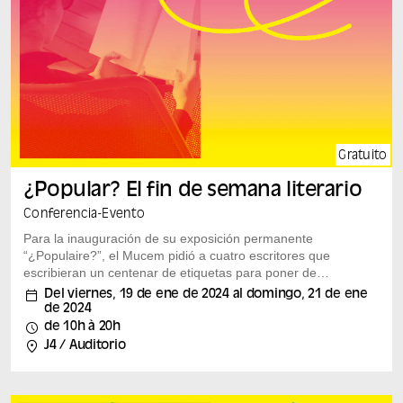
Gratuito
¿Popular? El fin de semana literario
Conferencia
-
Evento
Para la inauguración de su exposición permanente
“¿Populaire?”, el Mucem pidió a cuatro escritores que
escribieran un centenar de etiquetas para poner de
manifiesto la poética de los objetos expuestos. Con
Del viernes, 19 de ene de 2024 al domingo, 21 de ene
motivo de las “Nuits de la lecture”, el Museo dedica un
de 2024
fin de semana a la literatura, del 19 al 21 de enero. El
de 10h à 20h
programa incluye encuentros con Roberto Saviano y
J4 / Auditorio
Sorj Chalandon, una filmación especial del programa La
Grande Librairie presentado por Augustin Trapenard,
una creación de...