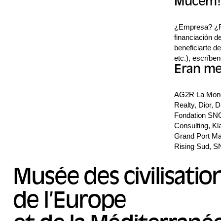
Mucem!
¿Empresa? ¿Fun
financiación 
beneficiarte d
etc.), escríb
Eran m
AG2R La Mondi
Realty, Dior,
Fondation SNC
Consulting, Kl
Grand Port Ma
Rising Sud, S
Musée des civilisatio
de l’Europe