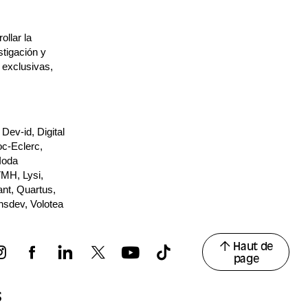
llar la
tigación y
s exclusivas,
ev-id, Digital
oc-Eclerc,
Ioda
VMH, Lysi,
nt, Quartus,
nsdev, Volotea
Haut de
page
s