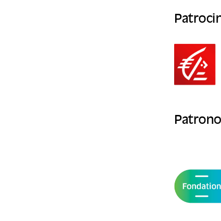
Patroci
Patronos