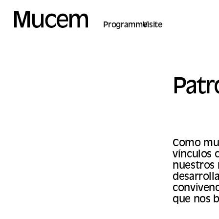
Panel de gestión de cookies
Programme
Visite
Patr
Como mus
vínculos 
nuestros 
desarrolla
convivenc
que nos b