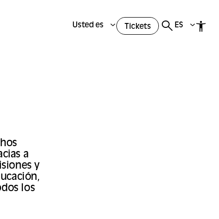
Usted es
ES
Tickets
chos
acias a
siones y
ducación,
odos los