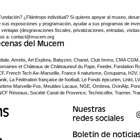
dación? ¿Filántropo individual? Si quieres apoyar al museo, desarro
de sus exposiciones y programación, ayudar a sus programas de inves
e ventajas (desgravaciones fiscales, privatizaciones, entradas, visita
enos a: contact@mucem.org
ecenas del Mucem
ale, Ametis, Art Explora, Babyzen, Chanel, Club Immo, CMA CGM, D
 Domaines et Châteaux de Châteauneuf du Pape, Feeder, Fondation R
F, French Tech Aix-Marseille, France 4 naturisme, Groupama, H2V, 
anik, La Fédération française de football, Le Fonds épicurien, Linkt, L
ritime Marseille-Fos, Meubles Lacaux, NGE, Ombrea, OvinAlp, Pona
NCF Réseaux, Société Canal de Provence, Technicoflor, Tramier, Tra
ns
Nuestras
redes sociales
Boletín de noticia