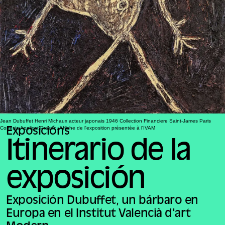
Jean Dubuffet Henri Michaux acteur japonais 1946 Collection Financiere Saint-James Paris
Cortesia Applicat Prazan. Affiche de l'exposition présentée à l'IVAM
Exposicións
Itinerario de la
exposición
Exposición Dubuffet, un bárbaro en
Europa en el Institut Valencià d'art