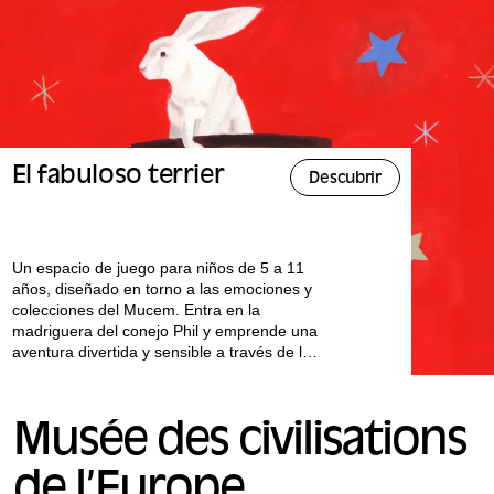
El fabuloso terrier
Descubrir
Un espacio de juego para niños de 5 a 11
años, diseñado en torno a las emociones y
colecciones del Mucem. Entra en la
madriguera del conejo Phil y emprende una
aventura divertida y sensible a través de la
exposición "¿Popular?
Todos nuestros talleres se imparten en
Musée des civilisations
francés.
de l’Europe